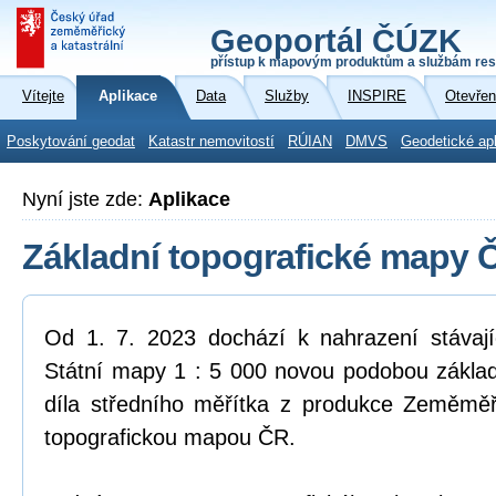
Geoportál ČÚZK
přístup k mapovým produktům a službám res
Vítejte
Aplikace
Data
Služby
INSPIRE
Otevřen
Poskytování geodat
Katastr nemovitostí
RÚIAN
DMVS
Geodetické ap
Nyní jste zde:
Aplikace
Základní topografické mapy 
Od 1. 7. 2023 dochází k nahrazení stávaj
Státní mapy 1 : 5 000 novou podobou zákla
díla středního měřítka z produkce Zeměměř
topografickou mapou ČR.