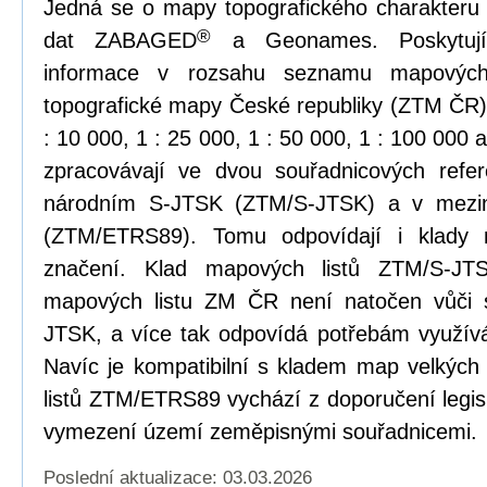
Jedná se o mapy topografického charakteru
®
dat ZABAGED
a Geonames. Poskytují 
informace v rozsahu seznamu mapových
topografické mapy České republiky (ZTM ČR) 
: 10 000, 1 : 25 000, 1 : 50 000, 1 : 100 000
zpracovávají ve dvou souřadnicových refe
národním S-JTSK (ZTM/S-JTSK) a v mez
(ZTM/ETRS89). Tomu odpovídají i klady m
značení. Klad mapových listů ZTM/S-JT
mapových listu ZM ČR není natočen vůči
JTSK, a více tak odpovídá potřebám využíván
Navíc je kompatibilní s kladem map velkých
listů ZTM/ETRS89 vychází z doporučení legis
vymezení území zeměpisnými souřadnicemi.
Poslední aktualizace: 03.03.2026