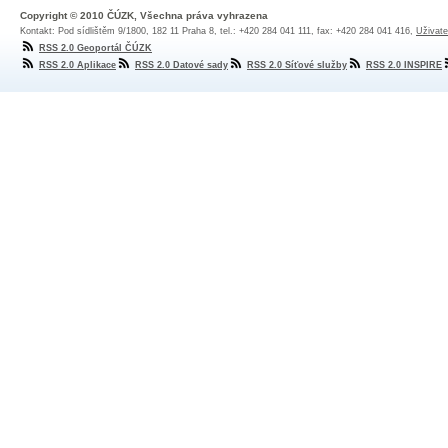
Copyright © 2010 ČÚZK, Všechna práva vyhrazena
Kontakt: Pod sídlištěm 9/1800, 182 11 Praha 8, tel.: +420 284 041 111, fax: +420 284 041 416,
Uživate
RSS 2.0 Geoportál ČÚZK
RSS 2.0 Aplikace
RSS 2.0 Datové sady
RSS 2.0 Síťové služby
RSS 2.0 INSPIRE