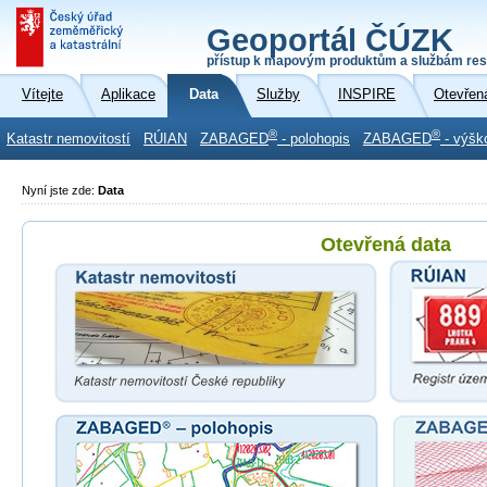
Geoportál ČÚZK
přístup k mapovým produktům a službám res
Vítejte
Aplikace
Data
Služby
INSPIRE
Otevřen
®
®
Katastr nemovitostí
RÚIAN
ZABAGED
- polohopis
ZABAGED
- výšk
Nyní jste zde:
Data
Otevřená data