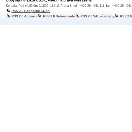
Copyright © 2010 ČÚZK, Všechna práva vyhrazena
Kontakt: Pod sídlištěm 9/1800, 182 11 Praha 8, tel.: +420 284 041 111, fax: +420 284 04
RSS 2.0 Geoportál ČÚZK
RSS 2.0 Aplikace
RSS 2.0 Datové sady
RSS 2.0 Síťové služby
RSS 2.0