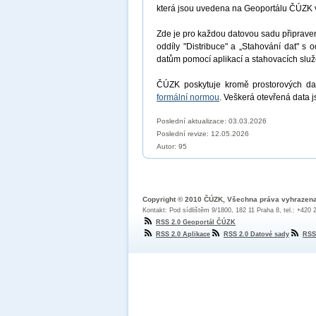
která jsou uvedena na Geoportálu ČÚZK 
Zde je pro každou datovou sadu připrav
oddíly "Distribuce" a „Stahování dat" s 
datům pomocí aplikací a stahovacích sl
ČÚZK poskytuje kromě prostorových dat
formální normou
. Veškerá otevřená data 
Poslední aktualizace: 03.03.2026
Poslední revize:
12.05.2026
Autor: 95
Copyright © 2010 ČÚZK, Všechna práva vyhrazen
Kontakt: Pod sídlištěm 9/1800, 182 11 Praha 8, tel.: +420
RSS 2.0 Geoportál ČÚZK
RSS 2.0 Aplikace
RSS 2.0 Datové sady
RSS