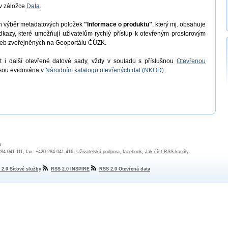
v záložce
Data
.
en výběr metadatových položek
"Informace o produktu"
, který mj. obsahuje
odkazy, které umožňují uživatelům rychlý přístup k otevřeným prostorovým
užeb zveřejněných na Geoportálu ČÚZK.
 i další otevřené datové sady, vždy v souladu s příslušnou
Otevřenou
jsou evidována v
Národním katalogu otevřených dat (NKOD).
a
 284 041 111, fax: +420 284 041 416,
Uživatelská podpora
,
facebook
,
Jak číst RSS kanály
 2.0 Síťové služby
RSS 2.0 INSPIRE
RSS 2.0 Otevřená data