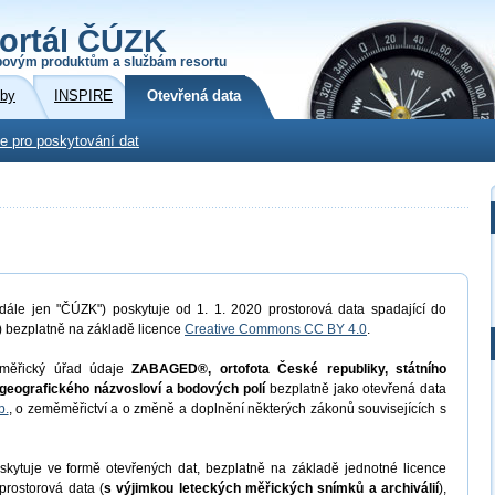
ortál ČÚZK
povým produktům a službám resortu
žby
INSPIRE
Otevřená data
e pro poskytování dat
dále jen "ČÚZK") poskytuje od 1. 1. 2020 prostorová data spadající do
) bezplatně na základě licence
Creative Commons CC BY 4.0
.
měřický úřad údaje
ZABAGED®, ortofota České republiky, státního
geografického názvosloví a bodových polí
bezplatně jako otevřená data
b.
, o zeměměřictví a o změně a doplnění některých zákonů souvisejících s
kytuje ve formě otevřených dat, bezplatně na základě jednotné licence
prostorová data (
s výjimkou leteckých měřických snímků a archiválií
),