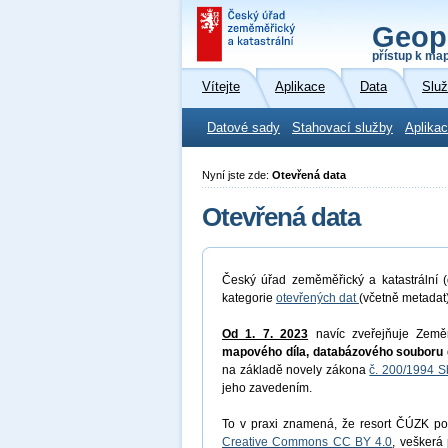
Geop
přístup k ma
Vítejte
Aplikace
Data
Slu
Datové sady
Stahovací služby
Aplikac
Nyní jste zde:
Otevřená data
Otevřená data
Český úřad zeměměřický a katastrální (
kategorie
otevřených dat
(včetně metadat
Od 1. 7. 2023
navíc zveřejňuje Země
mapového díla, databázového souboru 
na základě novely zákona
č. 200/1994 S
jeho zavedením.
To v praxi znamená, že resort ČÚZK pos
Creative Commons CC BY 4.0
, veškerá 