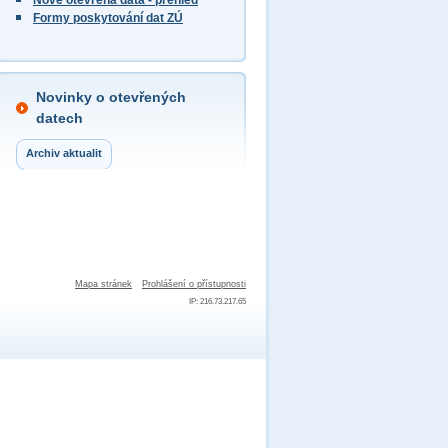
Nově otevřená data - přehled
Formy poskytování dat ZÚ
Novinky o otevřených
datech
Archiv aktualit
Mapa stránek
Prohlášení o přístupnosti
IP: 216.73.217.65