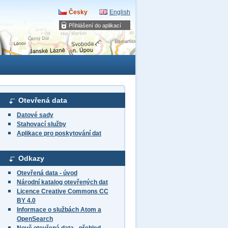
Česky
English
Přihlášení do aplikací
Otevřená data
Datové sady
Stahovací služby
Aplikace pro poskytování dat
Odkazy
Otevřená data - úvod
Národní katalog otevřených dat
Licence Creative Commons CC
BY 4.0
Informace o službách Atom a
OpenSearch