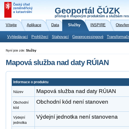
Geoportál ČÚZK
přístup k mapovým produktům a službám res
Vítejte
Aplikace
Data
Služby
INSPIRE
Otevřen
Vyhledávací
Prohlížecí
Stahovací
Geoprocessingové
Transformač
Nyní jste zde:
Služby
Mapová služba nad daty RÚIAN
Informace o produktu
Mapová služba nad daty RÚIAN
Název
Obchodní kód není stanoven
Obchodní
kód
Výdejní jednotka není stanovena
Výdejní
jednotka