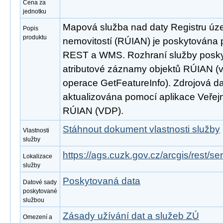
Cena za
jednotku
Mapová služba nad daty Registru úze
Popis
produktu
nemovitostí (RÚIAN) je poskytována p
REST a WMS. Rozhraní služby poskyt
atributové záznamy objektů RÚIAN 
operace GetFeatureInfo). Zdrojová d
aktualizována pomocí aplikace Veřejn
RÚIAN (VDP).
Stáhnout dokument vlastnosti služby
Vlastnosti
služby
https://ags.cuzk.gov.cz/arcgis/rest/
Lokalizace
služby
Poskytovaná data
Datové sady
poskytované
službou
Zásady užívání dat a služeb ZÚ
Omezení a