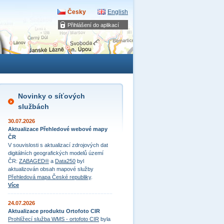
Česky
English
Přihlášení do aplikací
Novinky o síťových
službách
30.07.2026
Aktualizace Přehledové webové mapy
ČR
V souvislosti s aktualizací zdrojových dat
digitálních geografických modelů území
ČR:
ZABAGED®
a
Data250
byl
aktualizován obsah mapové služby
Přehledová mapa České republiky
.
Více
24.07.2026
Aktualizace produktu Ortofoto CIR
Prohlížecí služba WMS - ortofoto CIR
byla