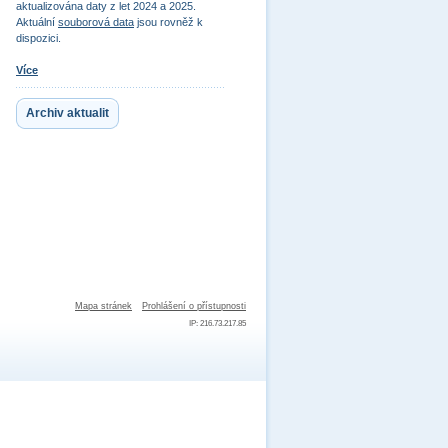
aktualizována daty z let 2024 a 2025.
Aktuální
souborová data
jsou rovněž k
dispozici.
Více
Archiv aktualit
Mapa stránek
Prohlášení o přístupnosti
IP: 216.73.217.85