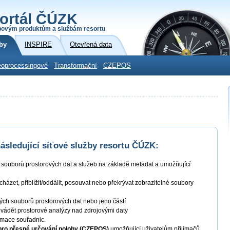
ortál ČÚZK
povým produktům a službám resortu
by
INSPIRE
Otevřená data
oprocessingové
Transformační
CZEPOS
sledující síťové služby resortu ČÚZK:
í souborů prostorových dat a služeb na základě metadat a umožňující
ocházet, přiblížit/oddálit, posouvat nebo překrývat zobrazitelné soubory
ných souborů prostorových dat nebo jeho částí
ovádět prostorové analýzy nad zdrojovými daty
ormace souřadnic.
 pro přesné určování polohy (CZEPOS)
umožňující uživatelům přijímačů