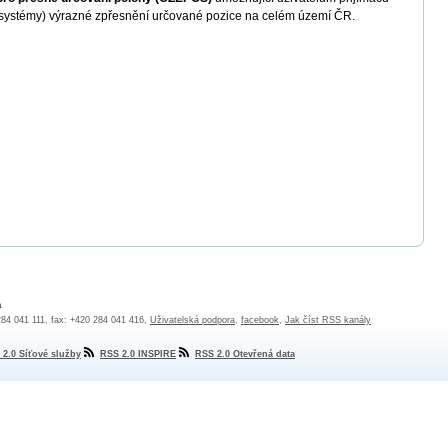
í systémy) výrazné zpřesnění určované pozice na celém území ČR.
a
 284 041 111, fax: +420 284 041 416,
Uživatelská podpora
,
facebook
,
Jak číst RSS kanály
 2.0 Síťové služby
RSS 2.0 INSPIRE
RSS 2.0 Otevřená data