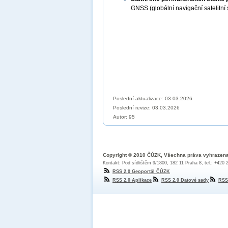
GNSS (globální navigační satelitn
Poslední aktualizace: 03.03.2026
Poslední revize:
03.03.2026
Autor: 95
Copyright © 2010 ČÚZK, Všechna práva vyhrazen
Kontakt: Pod sídlištěm 9/1800, 182 11 Praha 8, tel.: +420
RSS 2.0 Geoportál ČÚZK
RSS 2.0 Aplikace
RSS 2.0 Datové sady
RSS