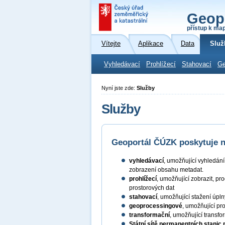
Geop
přístup k ma
Vítejte
Aplikace
Data
Služ
Vyhledávací
Prohlížecí
Stahovací
Ge
Nyní jste zde:
Služby
Služby
Geoportál ČÚZK poskytuje ná
vyhledávací
, umožňující vyhledán
zobrazení obsahu metadat.
prohlížecí
, umožňující zobrazit, pr
prostorových dat
stahovací
, umožňující stažení úpl
geoprocessingové
, umožňující pr
transformační
, umožňující transf
Státní sítě permanentních stanic