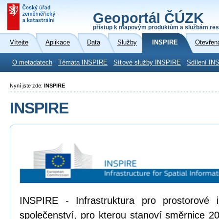
Geoportál ČÚZK
přístup k mapovým produktům a službám res
Vítejte
Aplikace
Data
Služby
INSPIRE
Otevřen
O metadatech
Témata INSPIRE
Síťové služby INSPIRE
Sdílení IN
Nyní jste zde:
INSPIRE
INSPIRE
INSPIRE - Infrastruktura pro prostorové
společenství, pro kterou stanoví směrnice 2