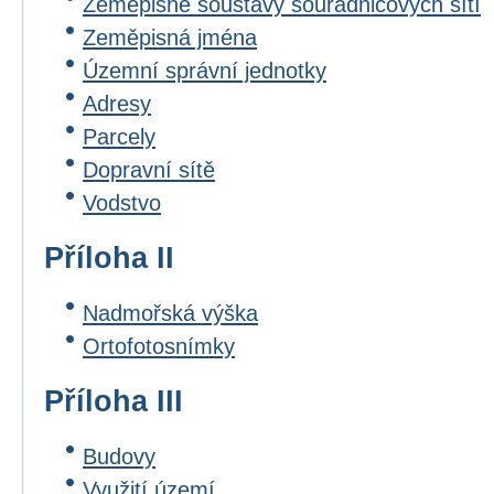
Zeměpisné soustavy souřadnicových sítí
Zeměpisná jména
Územní správní jednotky
Adresy
Parcely
Dopravní sítě
Vodstvo
Příloha II
Nadmořská výška
Ortofotosnímky
Příloha III
Budovy
Využití území