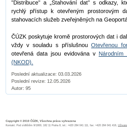
"Distribuce" a „Stahování dat" s odkazy, k
rychlý přístup k otevřeným prostorovým d
stahovacích služeb zveřejněných na Geoport
ČÚZK poskytuje kromě prostorových dat i dal
vždy v souladu s příslušnou
Otevřenou fo
otevřená data jsou evidována v
Národním 
(NKOD).
Poslední aktualizace: 03.03.2026
Poslední revize:
12.05.2026
Autor: 95
Copyright © 2010 ČÚZK, Všechna práva vyhrazena
Kontakt: Pod sídlištěm 9/1800, 182 11 Praha 8, tel.: +420 284 041 111, fax: +420 284 041 416,
Uživate