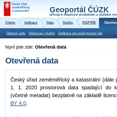
Geoportál ČÚZK
přístup k mapovým produktům a službám res
Vítejte
Aplikace
Data
Služby
INSPIRE
Otevřen
Datové sady
Stahovací služby
Aplikace pro poskytování dat
Nyní jste zde:
Otevřená data
Otevřená data
Český úřad zeměměřický a katastrální (dále 
1. 1. 2020 prostorová data spadající do 
(včetně metadat) bezplatně na základě licen
BY 4.0
.