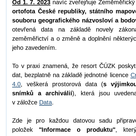
Od 1. 7. 2023
navíc zveřejňuje Zeměměřický
ortofota České republiky, státního mapov
souboru geografického názvosloví a bodo
otevřená data na základě novely zák
zeměměřictví a o změně a doplnění některýc
jeho zavedením.
To v praxi znamená, že resort ČÚZK poskyt
dat, bezplatně na základě jednotné licence
C
4.0
, veškerá prostorová data (
s výjimko
snímků a archiválií
), která jsou uvede
v záložce
Data
.
Zde je pro každou datovou sadu připrav
položek
"Informace o produktu"
, kter