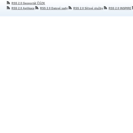
RSS 2.0 Geoportál ČÚZK
RSS 2.0 Aplikace
RSS 2.0 Datové sady
RSS 2.0 Síťové služby
RSS 2.0 INSPIRE