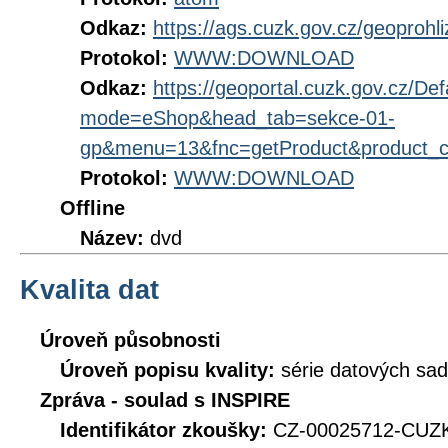
Odkaz:
https://ags.cuzk.gov.cz/geoprohl
Protokol:
WWW:DOWNLOAD
Odkaz:
https://geoportal.cuzk.gov.cz/Def
mode=eShop&head_tab=sekce-01-
gp&menu=13&fnc=getProduct&product_
Protokol:
WWW:DOWNLOAD
Offline
Název:
dvd
Kvalita dat
Úroveň působnosti
Úroveň popisu kvality:
série datových sad
Zpráva - soulad s INSPIRE
Identifikátor zkoušky:
CZ-00025712-CUZK