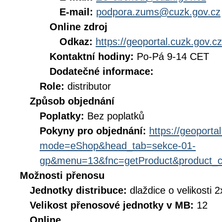
E-mail:
podpora.zums@cuzk.gov.cz
Online zdroj
Odkaz:
https://geoportal.cuzk.gov.cz
Kontaktní hodiny:
Po-Pá 9-14 CET
Dodatečné informace:
Role:
distributor
Způsob objednání
Poplatky:
Bez poplatků
Pokyny pro objednání:
https://geoporta
mode=eShop&head_tab=sekce-01-
gp&menu=13&fnc=getProduct&product_
Možnosti přenosu
Jednotky distribuce:
dlaždice o velikosti 
Velikost přenosové jednotky v MB:
12
Online