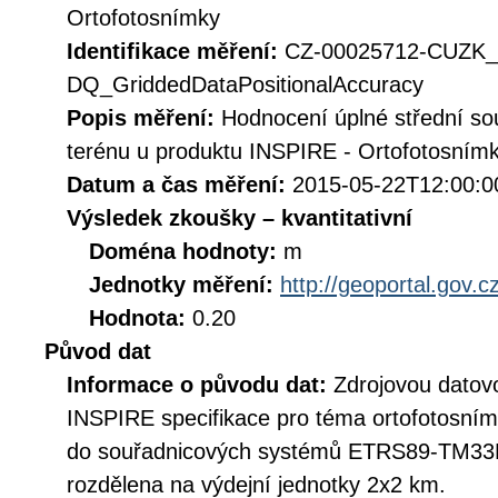
Ortofotosnímky
Identifikace měření:
CZ-00025712-CUZK_
DQ_GriddedDataPositionalAccuracy
Popis měření:
Hodnocení úplné střední so
terénu u produktu INSPIRE - Ortofotosnímk
Datum a čas měření:
2015-05-22T12:00:0
Výsledek zkoušky – kvantitativní
Doména hodnoty:
m
Jednotky měření:
http://geoportal.gov.c
Hodnota:
0.20
Původ dat
Informace o původu dat:
Zdrojovou datov
INSPIRE specifikace pro téma ortofotosní
do souřadnicových systémů ETRS89-TM3
rozdělena na výdejní jednotky 2x2 km.