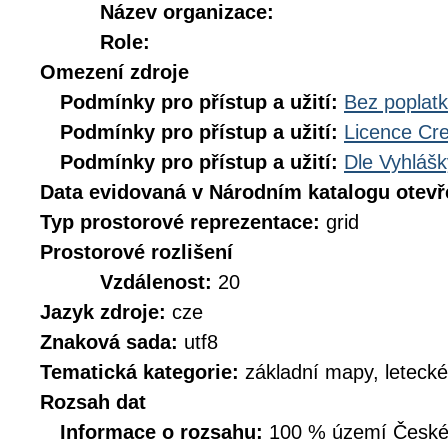
Název organizace:
Role:
Omezení zdroje
Podmínky pro přístup a užití:
Bez poplat
Podmínky pro přístup a užití:
Licence Cr
Podmínky pro přístup a užití:
Dle Vyhlášk
Data evidovaná v Národním katalogu otev
Typ prostorové reprezentace:
grid
Prostorové rozlišení
Vzdálenost:
20
Jazyk zdroje:
cze
Znaková sada:
utf8
Tematická kategorie:
základní mapy, leteck
Rozsah dat
Informace o rozsahu:
100 % území České r