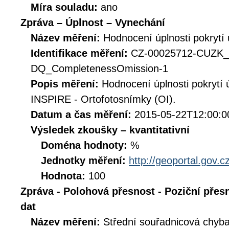
Míra souladu:
ano
Zpráva – Úplnost – Vynechání
Název měření:
Hodnocení úplnosti pokryt
Identifikace měření:
CZ-00025712-CUZK_
DQ_CompletenessOmission-1
Popis měření:
Hodnocení úplnosti pokrytí
INSPIRE - Ortofotosnímky (OI).
Datum a čas měření:
2015-05-22T12:00:0
Výsledek zkoušky – kvantitativní
Doména hodnoty:
%
Jednotky měření:
http://geoportal.gov.c
Hodnota:
100
Zpráva - Polohová přesnost - Poziční přes
dat
Název měření:
Střední souřadnicová chyb