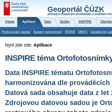
Geoportál ČÚZK
přístup k mapovým produktům a službám res
Vítejte
Aplikace
Data
Služby
INSPIRE
Otevřen
Poskytování geodat
Katastr nemovitostí
RÚIAN
DMVS
Geodetické ap
Nyní jste zde:
Aplikace
INSPIRE téma Ortofotosnímky
Data INSPIRE tématu Ortofotosn
harmonizována dle prováděcích 
Datová sada obsahuje data z let 
Zdrojovou datovou sadou je Orto