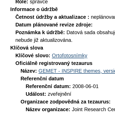
Role:
správce
Informace o údržbě
Četnost údržby a aktualizace :
neplánova
Datum plánované revize zdroje:
Poznámka k údržbě:
Datová sada obsahuje
nebude již aktualizována.
Klíčová slova
Klíčové slovo:
Ortofotosnímky
Oficiálně registrovaný tezaurus
Název:
GEMET - INSPIRE themes, versi
Referenční datum
Referenční datum:
2008-06-01
Událost:
zveřejnění
Organizace zodpovědná za tezaurus:
Název organizace:
Joint Research Ce