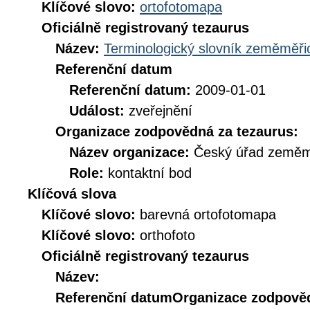
Klíčové slovo:
ortofotomapa
Oficiálně registrovaný tezaurus
Název:
Terminologický slovník zeměměřic
Referenční datum
Referenční datum:
2009-01-01
Událost:
zveřejnění
Organizace zodpovědná za tezaurus:
Název organizace:
Český úřad zeměmě
Role:
kontaktní bod
Klíčová slova
Klíčové slovo:
barevná ortofotomapa
Klíčové slovo:
orthofoto
Oficiálně registrovaný tezaurus
Název:
Referenční datum
Organizace zodpověd