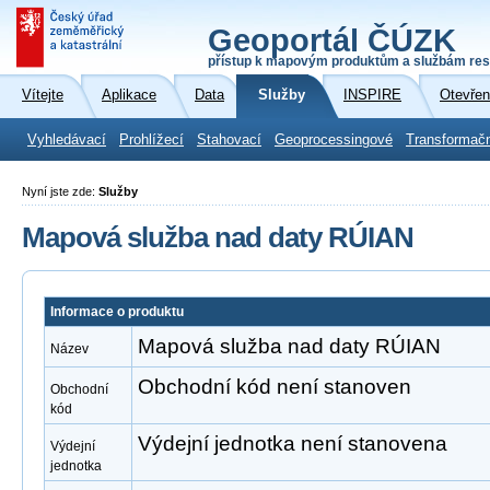
Geoportál ČÚZK
přístup k mapovým produktům a službám res
Vítejte
Aplikace
Data
Služby
INSPIRE
Otevřen
Vyhledávací
Prohlížecí
Stahovací
Geoprocessingové
Transformač
Nyní jste zde:
Služby
Mapová služba nad daty RÚIAN
Informace o produktu
Mapová služba nad daty RÚIAN
Název
Obchodní kód není stanoven
Obchodní
kód
Výdejní jednotka není stanovena
Výdejní
jednotka