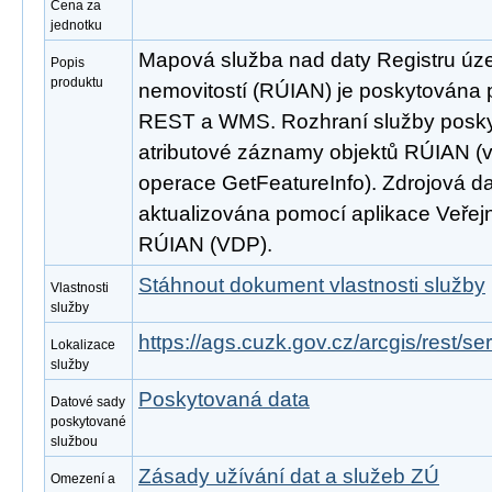
Cena za
jednotku
Mapová služba nad daty Registru úze
Popis
produktu
nemovitostí (RÚIAN) je poskytována p
REST a WMS. Rozhraní služby poskyt
atributové záznamy objektů RÚIAN 
operace GetFeatureInfo). Zdrojová d
aktualizována pomocí aplikace Veřejn
RÚIAN (VDP).
Stáhnout dokument vlastnosti služby
Vlastnosti
služby
https://ags.cuzk.gov.cz/arcgis/rest/
Lokalizace
služby
Poskytovaná data
Datové sady
poskytované
službou
Zásady užívání dat a služeb ZÚ
Omezení a