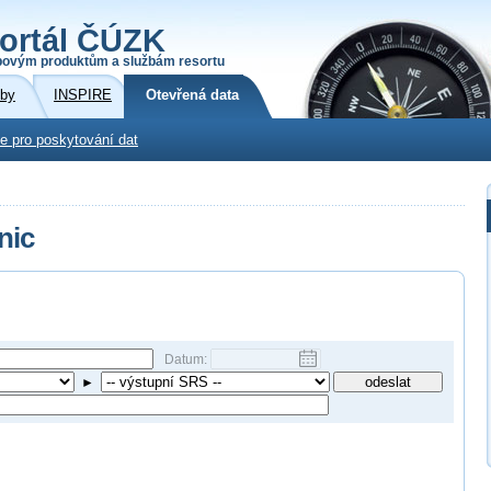
ortál ČÚZK
povým produktům a službám resortu
žby
INSPIRE
Otevřená data
e pro poskytování dat
nic
Datum:
►