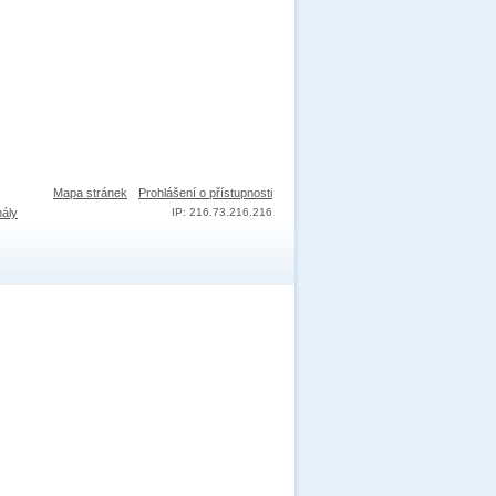
Mapa stránek
Prohlášení o přístupnosti
nály
IP: 216.73.216.216