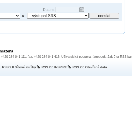
Datum:
►
yhrazena
.: +420 284 041 111, fax: +420 284 041 416,
Uživatelská podpora
,
facebook
,
Jak číst RSS ka
RSS 2.0 Síťové služby
RSS 2.0 INSPIRE
RSS 2.0 Otevřená data