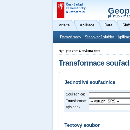
Geop
přístup k ma
Vítejte
Aplikace
Data
Slu
Datové sady
Stahovací služby
Aplikac
Nyní jste zde:
Otevřená data
Transformace souřad
Jednotlivé souřadnice
Souřadnice:
Transformace:
Výsledek:
Textový soubor