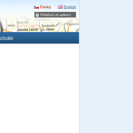
Česky
English
Přihlášení do aplikací
chiválie