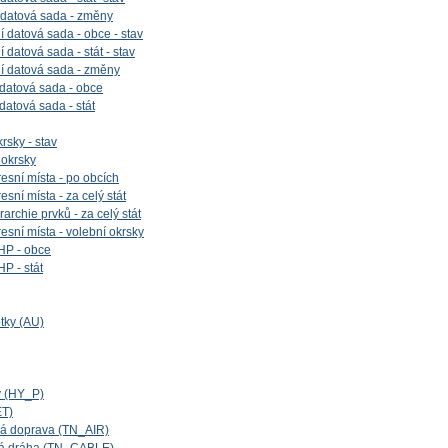
 datová sada - změny
 datová sada - obce - stav
datová sada - stát - stav
í datová sada - změny
 datová sada - obce
 datová sada - stát
rsky - stav
 okrsky
esní místa - po obcích
sní místa - za celý stát
archie prvků - za celý stát
esní místa - volební okrsky
HP - obce
P - stát
tky (AU)
y (HY_P)
ET)
cká doprava (TN_AIR)