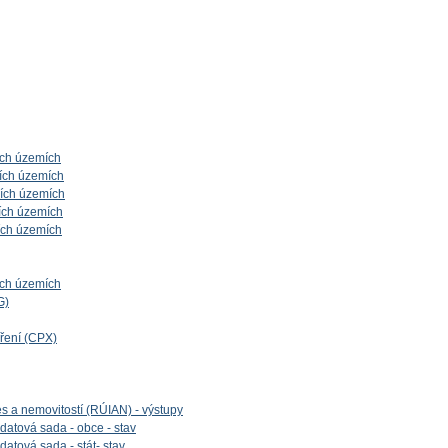
ích územích
ích územích
ních územích
ích územích
ích územích
ích územích
G)
íření (CPX)
es a nemovitostí (RÚIAN) - výstupy
datová sada - obce - stav
datová sada - stát- stav