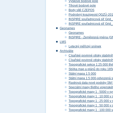
Výškové bodové pole
Tíhové bodové pole
Body sítě CZEPOS
Podrobný kvazigeoid QGZÚ-20
INSPIRE souřadnicová síť Gri
INSPIRE souřadnicová síť Gr
Geonames
Geonames
INSPIRE - Zeměpisná jména (G
LMS
Letecký měřický snímek
Archiválie
Císařské povinné otisky stabilní
Císařské povinné otisky stabilní
Topografické sekce 1:25 000 tř
Sbírka map a plánů do roku 185
Státní mapa 1:5 000
Státní mapa 1:5 000-odvozená s
Rastrová data nové podoby SM 
Speciální mapy třetího vojensk
Topografické mapy 1 : 5000 v s
Topografické mapy 1 : 10 000 v
Topografické mapy 1 : 25 000 v
Topografické mapy 1 : 50 000 v
Topografické mapy 1 : 100 000 