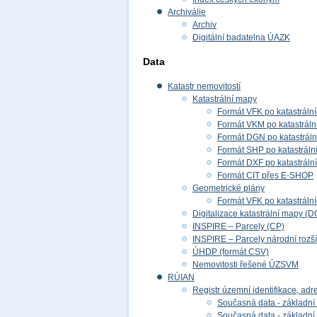
Archiválie
Archiv
Digitální badatelna ÚAZK
Data
Katastr nemovitostí
Katastrální mapy
Formát VFK po katastráln
Formát VKM po katastráln
Formát DGN po katastrál
Formát SHP po katastráln
Formát DXF po katastráln
Formát CIT přes E-SHOP
Geometrické plány
Formát VFK po katastráln
Digitalizace katastrální mapy (D
INSPIRE – Parcely (CP)
INSPIRE – Parcely národní rozš
ÚHDP (formát CSV)
Nemovitosti řešené ÚZSVM
RÚIAN
Registr územní identifikace, adr
Současná data - základní 
Současná data - základní 