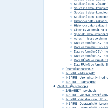
Současná data - základní
Současná data - kompletní
Současná data - kompletní 
Současná data - kompletn
Historická data - základní
Historická data - základní
Číselníky ve formátu VFR
Speciální data - volební ok
Adresní místa s volebními
Data ve formátu CSV - adr
Data ve formátu CSV - adre
Data ve formátu CSV - hier
Data ve formátu CSV - adr
Data RÚIAN ve formátu S
Data RÚIAN ve formátu SH
Územní jednotky (UX)
INSPIRE - Adresy (AD)
INSPIRE - Územní správní jedno
INSPIRE - Budovy (BU)
®
ZABAGED
- polohopis
®
ZABAGED
- polohopis
INSPIRE - Vodstvo - fyzické vod
INSPIRE - Vodstvo - sítě (HY_N
INSPIRE - Dopravní sítě - Lete