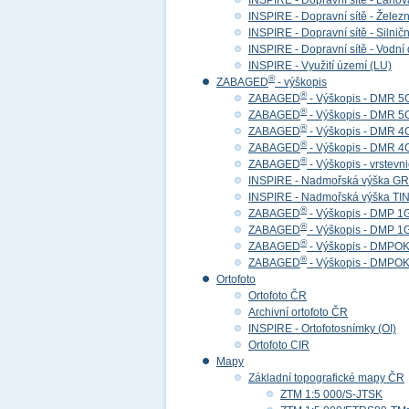
INSPIRE - Dopravní sítě - Lan
INSPIRE - Dopravní sítě - Želez
INSPIRE - Dopravní sítě - Siln
INSPIRE - Dopravní sítě - Vod
INSPIRE - Využití území (LU)
®
ZABAGED
- výškopis
®
ZABAGED
- Výškopis - DMR 5
®
ZABAGED
- Výškopis - DMR 
®
ZABAGED
- Výškopis - DMR 4
®
ZABAGED
- Výškopis - DMR 
®
ZABAGED
- Výškopis - vrstevn
INSPIRE - Nadmořská výška GR
INSPIRE - Nadmořská výška TIN
®
ZABAGED
- Výškopis - DMP 1
®
ZABAGED
- Výškopis - DMP 
®
ZABAGED
- Výškopis - DMPOK 
®
ZABAGED
- Výškopis - DMPOK
Ortofoto
Ortofoto ČR
Archivní ortofoto ČR
INSPIRE - Ortofotosnímky (OI)
Ortofoto CIR
Mapy
Základní topografické mapy ČR
ZTM 1:5 000/S-JTSK