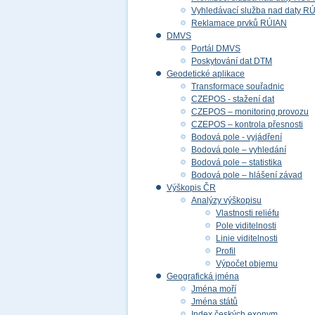
Vyhledávací služba nad daty R
Reklamace prvků RÚIAN
DMVS
Portál DMVS
Poskytování dat DTM
Geodetické aplikace
Transformace souřadnic
CZEPOS - stažení dat
CZEPOS – monitoring provozu
CZEPOS – kontrola přesnosti
Bodová pole - vyjádření
Bodová pole – vyhledání
Bodová pole – statistika
Bodová pole – hlášení závad
Výškopis ČR
Analýzy výškopisu
Vlastnosti reliéfu
Pole viditelnosti
Linie viditelnosti
Profil
Výpočet objemu
Geografická jména
Jména moří
Jména států
Index českých exonym