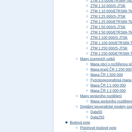
ZTM 1:5 000/ETRS89-TM
ZTM 1:10 000/S-JTSK
ZTM 1:10 000/ETRS89-T
ZTM 1:25 000/S-JTSK
ZTM 1:25 000/ETRS89-T
ZTM 1:50 000/S-JTSK
ZTM 1:50 000/ETRS89-T
ZTM 1:100 000/S-JTSK
ZTM 1:100 000/ETRS89-
ZTM 1:250 000/S-JTSK
ZTM 1:250 000/ETRS89-
Mapy územních celků
Mapa obcí s rozšířenou p
Mapa krajů ČR 1:250 000
Mapa ČR 1:500 000
Fyzickogeografická mapa
Mapa ČR 1:1 000 000
Mapa ČR 1:2 000 000
Mapy správního rozdělení
Mapa správního rozdělen
Digitální geografické modely ú
Data50
Data250
Bodová pole
Polohové bodové pole