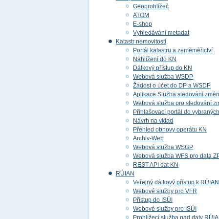
Geoprohlížeč
ATOM
E-shop
Vyhledávání metadat
Katastr nemovitostí
Portál katastru a zeměměřictví
Nahlížení do KN
Dálkový přístup do KN
Webová služba WSDP
Žádost o účet do DP a WSDP
Aplikace Služba sledování změ
Webová služba pro sledování z
Přihlašovací portál do vybraných
Návrh na vklad
Přehled obnovy operátu KN
Archiv-Web
Webová služba WSGP
Webová služba WFS pro data 
REST API dat KN
RÚIAN
Veřejný dálkový přístup k RÚIAN
Webové služby pro VFR
Přístup do ISÚI
Webové služby pro ISÚI
Prohlížecí služba nad daty RÚI