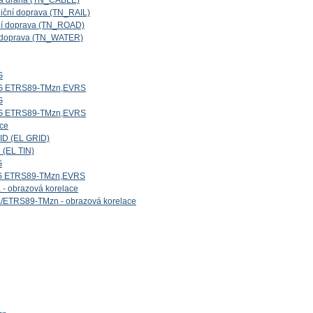
ová dráha (TN_CABLE)
niční doprava (TN_RAIL)
iční doprava (TN_ROAD)
ní doprava (TN_WATER)
G
5G ETRS89-TMzn,EVRS
G
4G ETRS89-TMzn,EVRS
ice
ID (EL GRID)
 (EL TIN)
G
1G ETRS89-TMzn,EVRS
- obrazová korelace
/ETRS89-TMzn - obrazová korelace