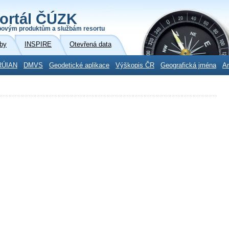
ortál ČÚZK
povým produktům a službám resortu
by
INSPIRE
Otevřená data
RÚIAN
DMVS
Geodetické aplikace
Výškopis ČR
Geografická jména
Ar