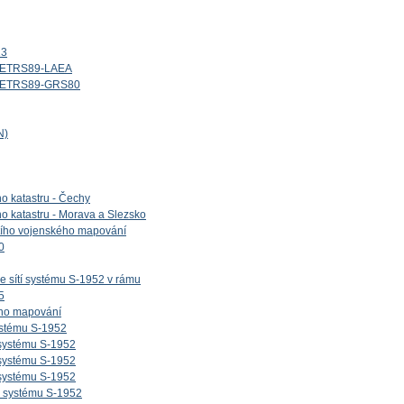
13
d_ETRS89-LAEA
id_ETRS89-GRS80
N)
ho katastru - Čechy
ho katastru - Morava a Slezsko
etího vojenského mapování
0
e sítí systému S-1952 v rámu
5
ého mapování
ystému S-1952
 systému S-1952
 systému S-1952
 systému S-1952
v systému S-1952