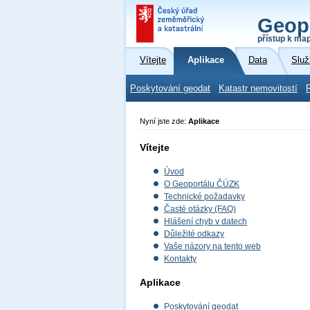
Geop
přístup k ma
Vítejte
Aplikace
Data
Služ
Poskytování geodat
Katastr nemovitostí
Nyní jste zde:
Aplikace
Vítejte
Úvod
O Geoportálu ČÚZK
Technické požadavky
Časté otázky (FAQ)
Hlášení chyb v datech
Důležité odkazy
Vaše názory na tento web
Kontakty
Aplikace
Poskytování geodat