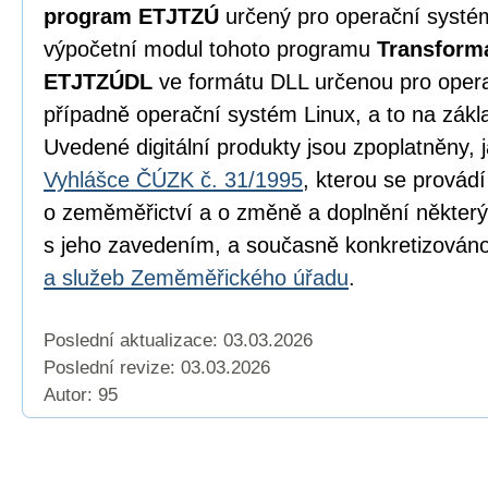
program ETJTZÚ
určený pro operační syst
výpočetní modul tohoto programu
Transform
ETJTZÚDL
ve formátu DLL určenou pro oper
případně operační systém Linux, a to na zák
Uvedené digitální produkty jsou zpoplatněny, 
Vyhlášce ČÚZK č. 31/1995
, kterou se provád
o zeměměřictví a o změně a doplnění některý
s jeho zavedením, a současně konkretizován
a služeb Zeměměřického úřadu
.
Poslední aktualizace: 03.03.2026
Poslední revize:
03.03.2026
Autor: 95