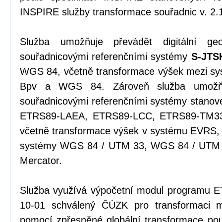
INSPIRE služby transformace souřadnic v. 2.
Služba umožňuje převádět digitální ge
souřadnicovými referenčními systémy
S-JTS
WGS 84, včetně transformace výšek mezi s
Bpv a WGS 84. Zároveň služba umožňu
souřadnicovými referenčními systémy stanov
ETRS89-LAEA, ETRS89-LCC, ETRS89-TM33
včetně transformace výšek v systému EVRS, 
systémy WGS 84 / UTM 33, WGS 84 / UTM 
Mercator.
Služba využívá výpočetní modul programu 
10-01 schválený ČÚZK pro transformaci
pomocí zpřesněné globální transformace pou