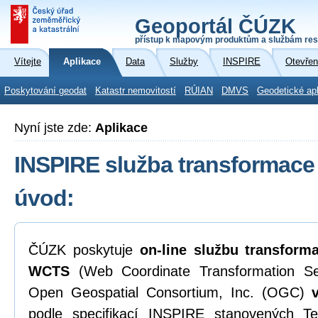
Geoportál ČÚZK
přístup k mapovým produktům a službám res
Vítejte
Aplikace
Data
Služby
INSPIRE
Otevřen
Poskytování geodat
Katastr nemovitostí
RÚIAN
DMVS
Geodetické ap
Nyní jste zde:
Aplikace
INSPIRE služba transformace 
úvod:
ČÚZK poskytuje
on-line
službu transform
WCTS
(Web Coordinate Transformation Ser
Open Geospatial Consortium, Inc. (OGC)
podle specifikací INSPIRE stanovených 