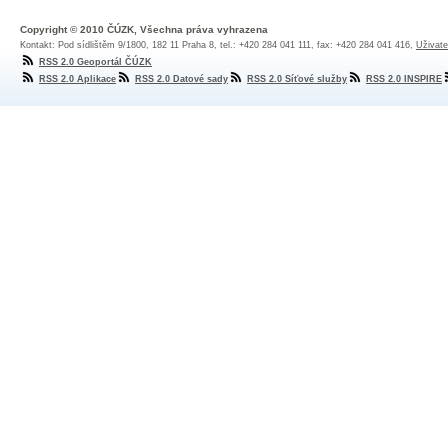
Copyright © 2010 ČÚZK, Všechna práva vyhrazena
Kontakt: Pod sídlištěm 9/1800, 182 11 Praha 8, tel.: +420 284 041 111, fax: +420 284 041 416,
Uživate
RSS 2.0 Geoportál ČÚZK
RSS 2.0 Aplikace
RSS 2.0 Datové sady
RSS 2.0 Síťové služby
RSS 2.0 INSPIRE