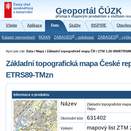
Geoportál ČÚZK
přístup k mapovým produktům a službám res
Vítejte
Aplikace
Data
Služby
INSPIRE
Otevřen
®
®
Katastr nemovitostí
RÚIAN
ZABAGED
- polohopis
ZABAGED
- výšk
Nyní jste zde:
Data / Mapy / Základní topografické mapy ČR / ZTM 1:25 000/ETRS8
Základní topografická mapa České repu
ETRS89-TMzn
Informace o produktu
Název
Základní topografická mapa
TMzn
631402
Obchodní kód
mapový list ZTM
Výdejní