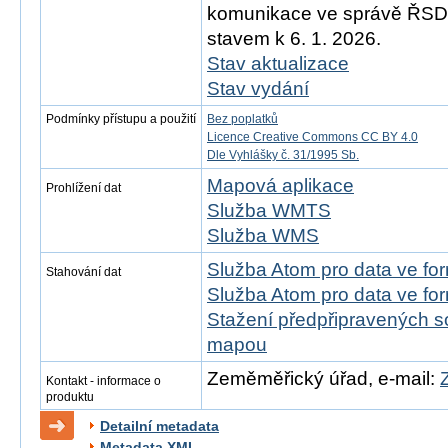
komunikace ve správě ŘSD)
stavem k 6. 1. 2026.
Stav aktualizace
Stav vydání
Podmínky přístupu a použití
Bez poplatků
Licence Creative Commons CC BY 4.0
Dle Vyhlášky č. 31/1995 Sb.
Mapová aplikace
Prohlížení dat
Služba WMTS
Služba WMS
Služba Atom pro data ve f
Stahování dat
Služba Atom pro data ve fo
Stažení předpřipravených s
mapou
Zeměměřický úřad, e-mail:
Kontakt - informace o
produktu
Detailní metadata
Metadata XML