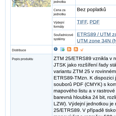
jednotka
Bez poplatků
Cena za
jednotku
TIFF
,
PDF
Výdejní
formáty
ETRS89 / UTM zo
Souřadnicové
systémy
UTM zone 34N (N
Distribuce
ZTM 25/ETRS89 vznikla v r
Popis produktu
JTSK jako rozšíření řady st
variantu ZTM 25 v rovinné
ETRS89-TMzn. K dispozici j
souborů PDF (CMYK) s ko
mapového listu a v rastrov
barevná hloubka 24 bit, roz
LZW). Výdejní jednotkou je
25/ETRS89. V případě tisk