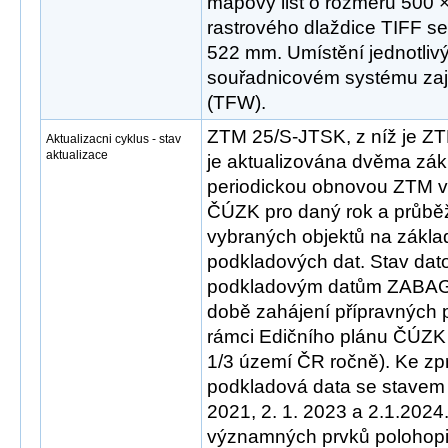
mapový list o rozměru 500 
rastrového dlaždice TIFF s
522 mm. Umístění jednotlivý
souřadnicovém systému zaji
(TFW).
ZTM 25/S-JTSK, z níž je 
Aktualizacni cyklus - stav
aktualizace
je aktualizována dvěma zák
periodickou obnovou ZTM v
ČÚZK pro daný rok a průběž
vybraných objektů na zákla
podkladových dat. Stav dat
podkladovým datům ZABA
době zahájení přípravných 
rámci Edičního plánu ČÚZK
1/3 území ČR ročně). Ke zp
podkladová data se stavem k
2021, 2. 1. 2023 a 2.1.2024
významných prvků polohopis