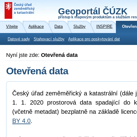
Geoportál ČÚZK
přístup k mapovým produktům a službám res
Vítejte
Aplikace
Data
Služby
INSPIRE
Otevřen
Datové sady
Stahovací služby
Aplikace pro poskytování dat
Nyní jste zde:
Otevřená data
Otevřená data
Český úřad zeměměřický a katastrální (dále 
1. 1. 2020 prostorová data spadající do 
(včetně metadat) bezplatně na základě licen
BY 4.0
.