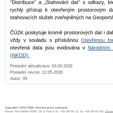
"Distribuce" a „Stahování dat" s odkazy, k
rychlý přístup k otevřeným prostorovým d
stahovacích služeb zveřejněných na Geoport
ČÚZK poskytuje kromě prostorových dat i dal
vždy v souladu s příslušnou
Otevřenou fo
otevřená data jsou evidována v
Národním 
(NKOD).
Poslední aktualizace: 03.03.2026
Poslední revize:
12.05.2026
Autor: 95
Copyright © 2010 ČÚZK, Všechna práva vyhrazena
Kontakt: Pod sídlištěm 9/1800, 182 11 Praha 8, tel.: +420 284 041 111, fax: +420 284 041 416,
Uživate