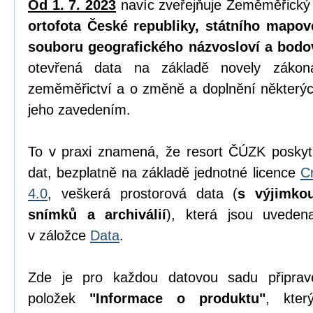
Od 1. 7. 2023
navíc zveřejňuje Zeměměřický
ortofota České republiky, státního mapov
souboru geografického názvosloví a bodo
otevřená data na základě novely zák
zeměměřictví a o změně a doplnění některýc
jeho zavedením.
To v praxi znamená, že resort ČÚZK poskyt
dat, bezplatně na základě jednotné licence
C
4.0
, veškerá prostorová data (
s výjimko
snímků a archiválií
), která jsou uvede
v záložce
Data
.
Zde je pro každou datovou sadu připrav
položek
"Informace o produktu"
, kter