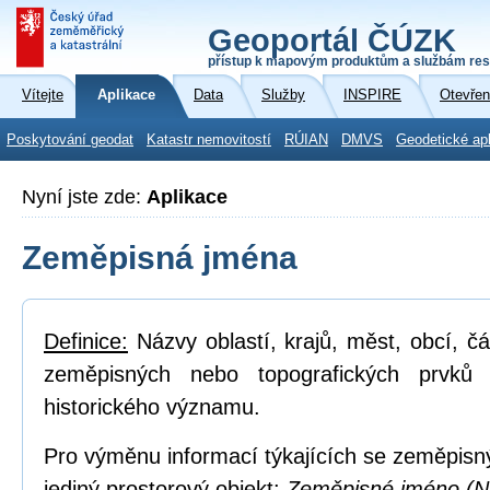
Geoportál ČÚZK
přístup k mapovým produktům a službám res
Vítejte
Aplikace
Data
Služby
INSPIRE
Otevřen
Poskytování geodat
Katastr nemovitostí
RÚIAN
DMVS
Geodetické ap
Nyní jste zde:
Aplikace
Zeměpisná jména
Definice:
Názvy oblastí, krajů, měst, obcí, čá
zeměpisných nebo topografických prvků
historického významu.
Pro výměnu informací týkajících se zeměpisn
jediný prostorový objekt:
Zeměpisné jméno (