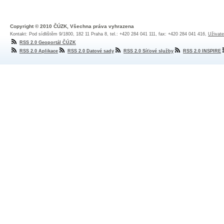
Copyright © 2010 ČÚZK, Všechna práva vyhrazena
Kontakt: Pod sídlištěm 9/1800, 182 11 Praha 8, tel.: +420 284 041 111, fax: +420 284 041 416,
Uživate
RSS 2.0 Geoportál ČÚZK
RSS 2.0 Aplikace
RSS 2.0 Datové sady
RSS 2.0 Síťové služby
RSS 2.0 INSPIRE