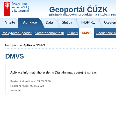
Geoportál ČÚZK
přístup k mapovým produktům a službám res
Vítejte
Aplikace
Data
Služby
INSPIRE
Otevřen
Poskytování geodat
Katastr nemovitostí
RÚIAN
DMVS
Geodetické a
Nyní jste zde:
Aplikace / DMVS
DMVS
Aplikace Informačního systému Digitální mapy veřejné správy.
Poslední aktualizace: 03.03.2026
Poslední revize:
03.03.2026
Autor: 95