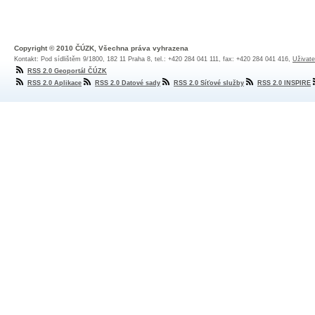
Copyright © 2010 ČÚZK, Všechna práva vyhrazena
Kontakt: Pod sídlištěm 9/1800, 182 11 Praha 8, tel.: +420 284 041 111, fax: +420 284 041 416,
Uživate
RSS 2.0 Geoportál ČÚZK
RSS 2.0 Aplikace
RSS 2.0 Datové sady
RSS 2.0 Síťové služby
RSS 2.0 INSPIRE