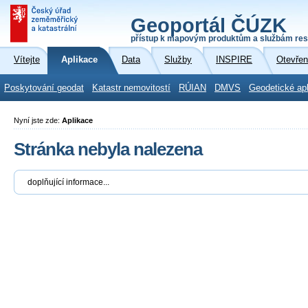
Geoportál ČÚZK
přístup k mapovým produktům a službám res
Vítejte
Aplikace
Data
Služby
INSPIRE
Otevřen
Poskytování geodat
Katastr nemovitostí
RÚIAN
DMVS
Geodetické ap
Nyní jste zde:
Aplikace
Stránka nebyla nalezena
doplňující informace...