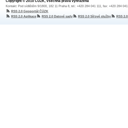
Copyright © 2010 ČÚZK, Všechna práva vyhrazena
Kontakt: Pod sídlištěm 9/1800, 182 11 Praha 8, tel.: +420 284 041 111, fax: +420 284 04
RSS 2.0 Geoportál ČÚZK
RSS 2.0 Aplikace
RSS 2.0 Datové sady
RSS 2.0 Síťové služby
RSS 2.0