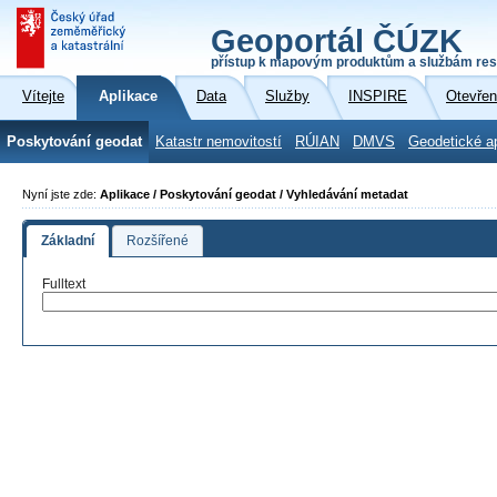
Geoportál ČÚZK
přístup k mapovým produktům a službám res
Vítejte
Aplikace
Data
Služby
INSPIRE
Otevřen
Poskytování geodat
Katastr nemovitostí
RÚIAN
DMVS
Geodetické a
Nyní jste zde:
Aplikace / Poskytování geodat / Vyhledávání metadat
Základní
Rozšířené
Fulltext