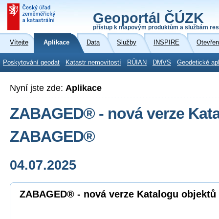
Geoportál ČÚZK
přístup k mapovým produktům a službám res
Vítejte
Aplikace
Data
Služby
INSPIRE
Otevřen
Poskytování geodat
Katastr nemovitostí
RÚIAN
DMVS
Geodetické ap
Nyní jste zde:
Aplikace
ZABAGED® - nová verze Kata
ZABAGED®
04.07.2025
ZABAGED® - nová verze Katalogu objek