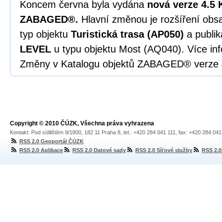
Koncem června byla vydána
nová verze 4.5 
ZABAGED®.
Hlavní změnou je rozšíření o
typ objektu
Turistická trasa (AP050)
a publik
LEVEL
u typu objektu Most (AQ040). Více in
Změny v Katalogu objektů ZABAGED® verze 
Copyright © 2010 ČÚZK, Všechna práva vyhrazena
Kontakt: Pod sídlištěm 9/1800, 182 11 Praha 8, tel.: +420 284 041 111, fax: +420 284 04
RSS 2.0 Geoportál ČÚZK
RSS 2.0 Aplikace
RSS 2.0 Datové sady
RSS 2.0 Síťové služby
RSS 2.0