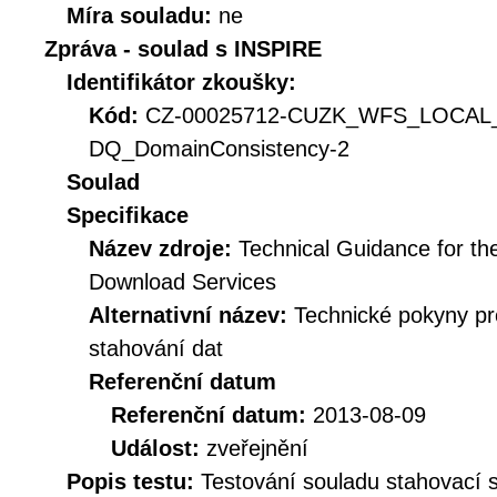
Míra souladu:
ne
Zpráva - soulad s INSPIRE
Identifikátor zkoušky:
Kód:
CZ-00025712-CUZK_WFS_LOCA
DQ_DomainConsistency-2
Soulad
Specifikace
Název zdroje:
Technical Guidance for t
Download Services
Alternativní název:
Technické pokyny p
stahování dat
Referenční datum
Referenční datum:
2013-08-09
Událost:
zveřejnění
Popis testu:
Testování souladu stahovac