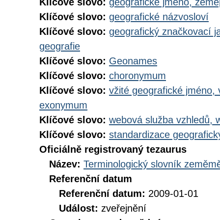
Klíčové slovo:
geografické jméno, zem
Klíčové slovo:
geografické názvosloví
Klíčové slovo:
geografický značkovací j
geografie
Klíčové slovo:
Geonames
Klíčové slovo:
choronymum
Klíčové slovo:
vžité geografické jméno,
exonymum
Klíčové slovo:
webová služba vzhledů, 
Klíčové slovo:
standardizace geografic
Oficiálně registrovaný tezaurus
Název:
Terminologický slovník zeměměř
Referenční datum
Referenční datum:
2009-01-01
Událost:
zveřejnění