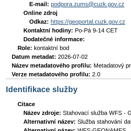
E-mail:
podpora.zums@cuzk.gov.cz
Online zdroj
Odkaz:
https://geoportal.cuzk.gov.cz
Kontaktní hodiny:
Po-Pá 9-14 CET
Dodatečné informace:
Role:
kontaktní bod
Datum metadat:
2026-07-02
Název metadatového profilu:
Metadatový pr
Verze metadatového profilu:
2.0
Identifikace služby
Citace
Název zdroje:
Stahovací služba WFS -
Alternativní název:
Služba stahování d
Alternativní název:
WFS-GEONAMES