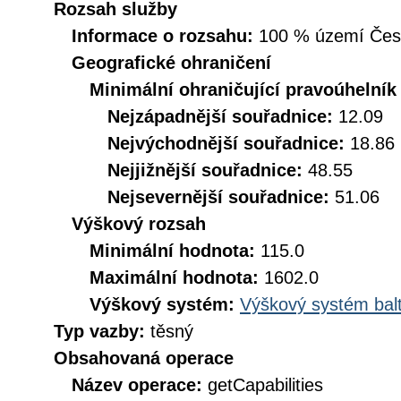
Rozsah služby
Informace o rozsahu:
100 % území České
Geografické ohraničení
Minimální ohraničující pravoúhelník
Nejzápadnější souřadnice:
12.09
Nejvýchodnější souřadnice:
18.86
Nejjižnější souřadnice:
48.55
Nejsevernější souřadnice:
51.06
Výškový rozsah
Minimální hodnota:
115.0
Maximální hodnota:
1602.0
Výškový systém:
Výškový systém balt
Typ vazby:
těsný
Obsahovaná operace
Název operace:
getCapabilities