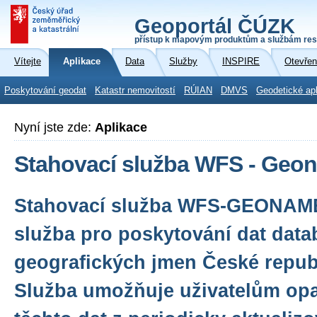
Geoportál ČÚZK
přístup k mapovým produktům a službám res
Vítejte
Aplikace
Data
Služby
INSPIRE
Otevřen
Poskytování geodat
Katastr nemovitostí
RÚIAN
DMVS
Geodetické ap
Nyní jste zde:
Aplikace
Stahovací služba WFS - Geo
Stahovací služba WFS-GEONAME
služba pro poskytování dat data
geografických jmen České repub
Služba umožňuje uživatelům op