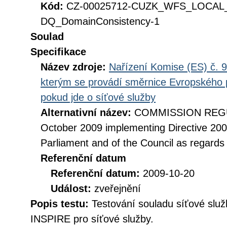
Kód:
CZ-00025712-CUZK_WFS_LOCA
DQ_DomainConsistency-1
Soulad
Specifikace
Název zdroje:
Nařízení Komise (ES) č. 9
kterým se provádí směrnice Evropského 
pokud jde o síťové služby
Alternativní název:
COMMISSION REGUL
October 2009 implementing Directive 20
Parliament and of the Council as regards
Referenční datum
Referenční datum:
2009-10-20
Událost:
zveřejnění
Popis testu:
Testování souladu síťové služ
INSPIRE pro síťové služby.