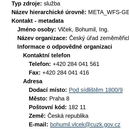
Typ zdroje:
služba
Název hierarchické úrovně:
META_WFS-G
Kontakt - metadata
Jméno osoby:
Vlček, Bohumil, Ing.
Název organizace:
Český úřad zeměměřick
Informace o odpovědné organizaci
Kontaktní telefon
Telefon:
+420 284 041 561
Fax:
+420 284 041 416
Adresa
Dodací místo:
Pod sídlištěm 1800/9
Město:
Praha 8
Poštovní kód:
182 11
Země:
Česká republika
E-mail:
bohumil.vlcek@cuzk.gov.cz