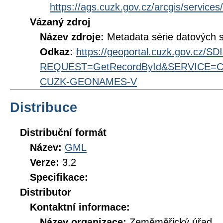
https://ags.cuzk.gov.cz/arcgis/ser
Vázaný zdroj
Název zdroje:
Metadata série datových
Odkaz:
https://geoportal.cuzk.gov.cz/S
REQUEST=GetRecordById&SERVICE=CS
CUZK-GEONAMES-V
Distribuce
Distribuční formát
Název:
GML
Verze:
3.2
Specifikace:
Distributor
Kontaktní informace:
Název organizace:
Zeměměřický úřad