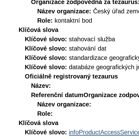
Organizace zodpovědná za tezaurus
Název organizace:
Český úřad země
Role:
kontaktní bod
Klíčová slova
Klíčové slovo:
stahovací služba
Klíčové slovo:
stahování dat
Klíčové slovo:
standardizace geografic
Klíčové slovo:
databáze geografických 
Oficiálně registrovaný tezaurus
Název:
Referenční datum
Organizace zodpov
Název organizace:
Role:
Klíčová slova
Klíčové slovo:
infoProductAccessServic