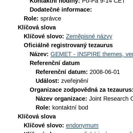
Kontaktní hodiny:
Po-Pá 9-14 CET
Dodatečné informace:
Role:
správce
Klíčová slova
Klíčové slovo:
Zeměpisné názvy
Oficiálně registrovaný tezaurus
Název:
GEMET - INSPIRE themes, ver
Referenční datum
Referenční datum:
2008-06-01
Událost:
zveřejnění
Organizace zodpovědná za tezaurus
Název organizace:
Joint Research 
Role:
kontaktní bod
Klíčová slova
Klíčové slovo:
endonymum