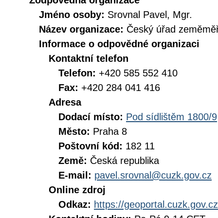
Zodpovědná organizace
Jméno osoby:
Srovnal Pavel, Mgr.
Název organizace:
Český úřad zeměměři
Informace o odpovědné organizaci
Kontaktní telefon
Telefon:
+420 585 552 410
Fax:
+420 284 041 416
Adresa
Dodací místo:
Pod sídlištěm 1800/9
Město:
Praha 8
Poštovní kód:
182 11
Země:
Česká republika
E-mail:
pavel.srovnal@cuzk.gov.cz
Online zdroj
Odkaz:
https://geoportal.cuzk.gov.cz