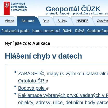
Geoportál ČÚZK
přístup k mapovým produktům a službám res
Vítejte
Aplikace
Data
Služby
INSPIRE
Otevřen
Poskytování geodat
Katastr nemovitostí
RÚIAN
DMVS
Geodetické ap
Nyní jste zde:
Aplikace
Hlášení chyb v datech
®
ZABAGED
, mapy (s výjimkou katastrál
Ortofoto ČR
Bodová pole
Reklamace vybraných prvků vedených v 
objekty, adresy, ulice, definiční body par