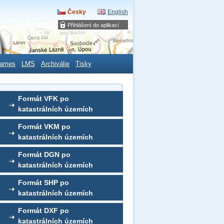
Česky
English
Přihlášení do aplikací
ames
LMS
Archiválie
Tisky
Formát VFK po
katastrálních územích
Formát VKM po
katastrálních územích
Formát DGN po
katastrálních územích
Formát SHP po
katastrálních územích
Formát DXF po
katastrálních územích