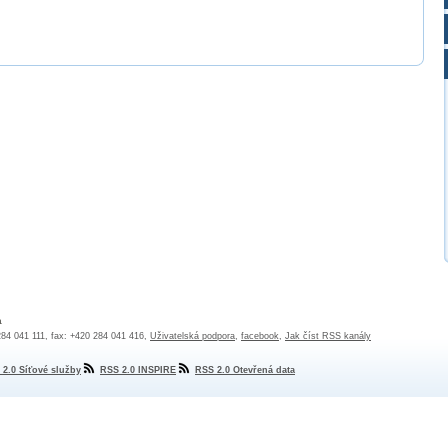
a
 284 041 111, fax: +420 284 041 416,
Uživatelská podpora
,
facebook
,
Jak číst RSS kanály
 2.0 Síťové služby
RSS 2.0 INSPIRE
RSS 2.0 Otevřená data