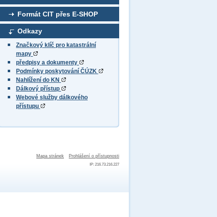
Formát CIT přes E-SHOP
Odkazy
Značkový klíč pro katastrální
mapy
předpisy a dokumenty
Podmínky poskytování ČÚZK
Nahlížení do KN
Dálkový přístup
Webové služby dálkového
přístupu
Mapa stránek
Prohlášení o přístupnosti
IP: 216.73.216.227