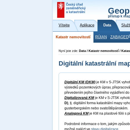
Geop
přístup k ma
Vítejte
Aplikace
Data
Služ
Katastr nemovitostí
RÚIAN
ZABAGED
Nyní jste zde:
Data / Katastr nemovitostí / Kata
Digitální katastrální ma
Digitální KM (DKM)
je KM v S-JTSK vyhot
výsledků pozemkových úprav, přepracován
převedením jejího číselného vyjádření do d
Digitalizovaná KM
je KM v S-JTSK vyhoto
D)
, tj. digitální forma katastrální mapy
gusterbergském nebo svatoštěpánském.
Analogová KM
je KM na plastové fólii s 
Podrobné informace o tom, jakým způsobem
možné nalézt ve
stavu digitalizace
.