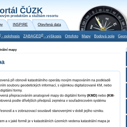
ortál ČÚZK
povým produktům a službám resortu
by
INSPIRE
Otevřená data
®
®
- polohopis
ZABAGED
- výškopis
Ortofoto
Mapy
Bodová pole
Geon
strální mapy
pa
ovená při obnově katastrálního operátu novým mapováním na podkladě
ím souboru geodetických informací, s výjimkou digitalizované KM, nebo
igitální formy.
vená přepracováním analogové mapy do digitální formy
(KMD)
nebo
(KM-
 vyhotovená podle dřívějších předpisů zejména v souřadnicovém systému
přesností a v zobrazovací soustavě stanovenými v době jejího vzniku.
 a v jaké formě je v katastrálních územích vedena katastrální mapa je