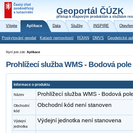
Geoportál ČÚZK
přístup k mapovým produktům a službám res
Vítejte
Aplikace
Data
Služby
INSPIRE
Otevřen
Poskytování geodat
Katastr nemovitostí
RÚIAN
DMVS
Geodetické ap
Nyní jste zde:
Aplikace
Prohlížecí služba WMS - Bodová pole
Informace o produktu
Prohlížecí služba WMS - Bodová pol
Název
Obchodní kód není stanoven
Obchodní
kód
Výdejní jednotka není stanovena
Výdejní
jednotka