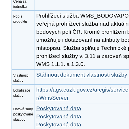
Cena za
jednotku
Prohlížecí služba WMS_BODOVAPOLE
Popis
produktu
veřejná prohlížecí služba nad aktuál
bodových polí ČR. Kromě prohlížení
umožňuje i dotazování na atributy bo
místopisu. Služba splňuje Technické
prohlížecí služby v. 3.11 a zároveň 
WMS 1.1.1. a 1.3.0.
Stáhnout dokument vlastnosti služby
Vlastnosti
služby
https://ags.cuzk.gov.cz/arcgis/serv
Lokalizace
služby
r/WmsServer
Poskytovaná data
Datové sady
poskytované
Poskytovaná data
službou
Poskytovaná data