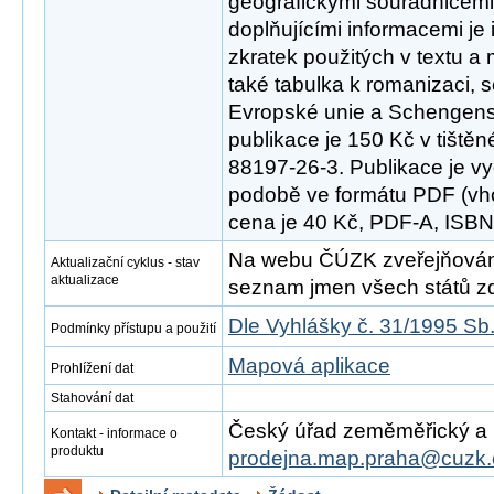
geografickými souřadnicemi 
doplňujícími informacemi je 
zkratek použitých v textu a
také tabulka k romanizaci, 
Evropské unie a Schengen
publikace je 150 Kč v tiště
88197-26-3. Publikace je vy
podobě ve formátu PDF (vho
cena je 40 Kč, PDF-A, ISB
Na webu ČÚZK zveřejňován
Aktualizační cyklus - stav
aktualizace
seznam jmen všech států zd
Dle Vyhlášky č. 31/1995 Sb
Podmínky přístupu a použití
Mapová aplikace
Prohlížení dat
Stahování dat
Český úřad zeměměřický a ka
Kontakt - informace o
produktu
prodejna.map.praha@cuzk.