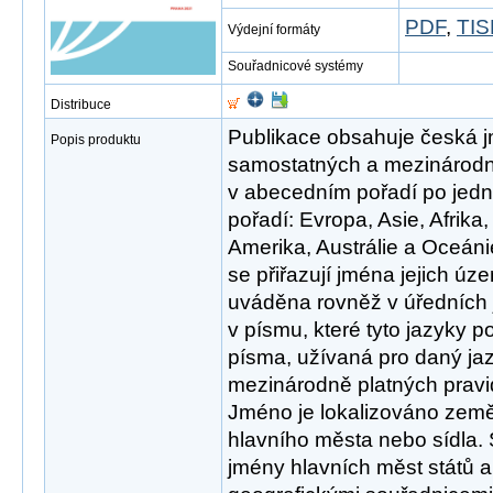
PDF
,
TIS
Výdejní formáty
Souřadnicové systémy
Distribuce
Publikace obsahuje česká 
Popis produktu
samostatných a mezinárodn
v abecedním pořadí po jedno
pořadí: Evropa, Asie, Afrika
Amerika, Austrálie a Oceáni
se přiřazují jména jejich úz
uváděna rovněž v úředních 
v písmu, které tyto jazyky p
písma, užívaná pro daný jaz
mezinárodně platných pravid
Jméno je lokalizováno zem
hlavního města nebo sídla.
jmény hlavních měst států a