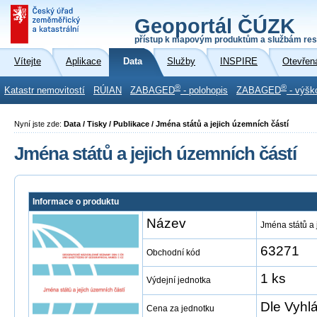
Geoportál ČÚZK
přístup k mapovým produktům a službám res
Vítejte
Aplikace
Data
Služby
INSPIRE
Otevřen
®
®
Katastr nemovitostí
RÚIAN
ZABAGED
- polohopis
ZABAGED
- výšk
Nyní jste zde:
Data / Tisky / Publikace / Jména států a jejich územních částí
Jména států a jejich územních částí
Informace o produktu
Název
Jména států a 
63271
Obchodní kód
1 ks
Výdejní jednotka
Dle Vyhl
Cena za jednotku