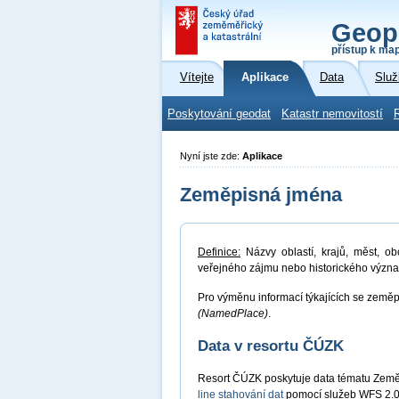
Geop
přístup k ma
Vítejte
Aplikace
Data
Služ
Poskytování geodat
Katastr nemovitostí
Nyní jste zde:
Aplikace
Zeměpisná jména
Definice:
Názvy oblastí, krajů, měst, ob
veřejného zájmu nebo historického význ
Pro výměnu informací týkajících se zeměp
(NamedPlace)
.
Data v resortu ČÚZK
Resort ČÚZK poskytuje data tématu Zem
line stahování dat
pomocí služeb WFS 2.0