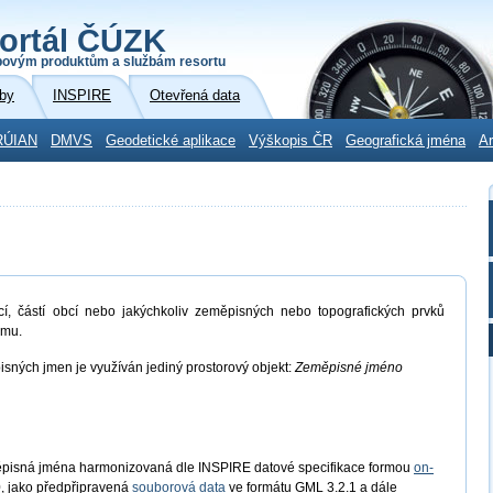
ortál ČÚZK
povým produktům a službám resortu
by
INSPIRE
Otevřená data
RÚIAN
DMVS
Geodetické aplikace
Výškopis ČR
Geografická jména
Ar
cí, částí obcí nebo jakýchkoliv zeměpisných nebo topografických prvků
amu.
isných jmen je využíván jediný prostorový objekt:
Zeměpisné jméno
ěpisná jména harmonizovaná dle INSPIRE datové specifikace formou
on-
, jako předpřipravená
souborová data
ve formátu GML 3.2.1 a dále