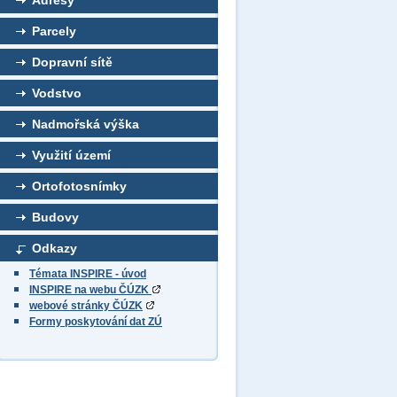
Adresy
Parcely
Dopravní sítě
Vodstvo
Nadmořská výška
Využití území
Ortofotosnímky
Budovy
Odkazy
Témata INSPIRE - úvod
INSPIRE na webu ČÚZK
webové stránky ČÚZK
Formy poskytování dat ZÚ