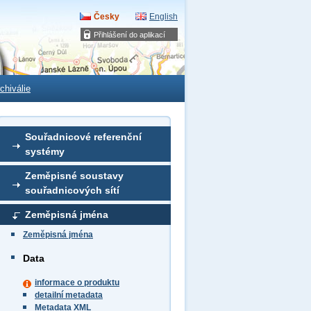
Česky
English
Přihlášení do aplikací
chiválie
Souřadnicové referenční
systémy
Zeměpisné soustavy
souřadnicových sítí
Zeměpisná jména
Zeměpisná jména
Data
informace o produktu
detailní metadata
Metadata XML