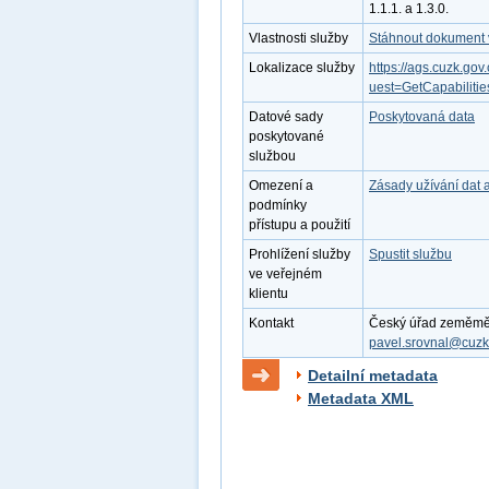
1.1.1. a 1.3.0.
Vlastnosti služby
Stáhnout dokument v
Lokalizace služby
https://ags.cuzk.
uest=GetCapabilit
Datové sady
Poskytovaná data
poskytované
službou
Omezení a
Zásady užívání dat 
podmínky
přístupu a použití
Prohlížení služby
Spustit službu
ve veřejném
klientu
Kontakt
Český úřad zeměměřic
pavel.srovnal@cuzk
Detailní metadata
Metadata XML