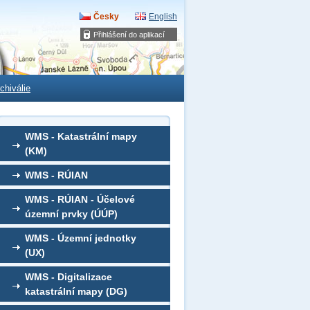
Česky
English
Přihlášení do aplikací
chiválie
WMS - Katastrální mapy
(KM)
WMS - RÚIAN
WMS - RÚIAN - Účelové
územní prvky (ÚÚP)
WMS - Územní jednotky
(UX)
WMS - Digitalizace
katastrální mapy (DG)