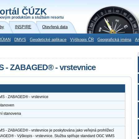
ortál ČÚZK
povým produktům a službám resortu
by
INSPIRE
Otevřená data
RÚIAN
DMVS
Geodetické aplikace
Výškopis ČR
Geografická jména
Ar
MS - ZABAGED® - vrstevnice
WMS - ZABAGED® - vrstevnice
stanoven
ní stanovena
MS - ZABAGED® - vrstevnice je poskytována jako veřejná prohlížecí
BAGED® - Výškopis - vrstevnice. Služba splňuje standard OGC WMS