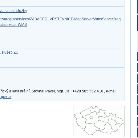
lastnosti služby
gov.cz/arcgis/services/ZABAGED_VRSTEVNICE/MapServer/WmsServer?req
ies&service=WMS
a služeb ZÚ
ký a katastrální, Srovnal Pavel, Mgr. , tel: +420 585 552 410 , e-mail:
.gov.cz