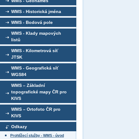
WMS - Geonames
WMS - Historická jména
WMS - Bodová pole
WMS - Klady mapových
listů
WMS - Kilometrová síť
JTSK
WMS - Geografická síť
WGS84
WMS – Základní
topografické mapy ČR pro
KIVS
WMS – Ortofoto ČR pro
KIVS
Odkazy
Prohlížecí služby - WMS - úvod