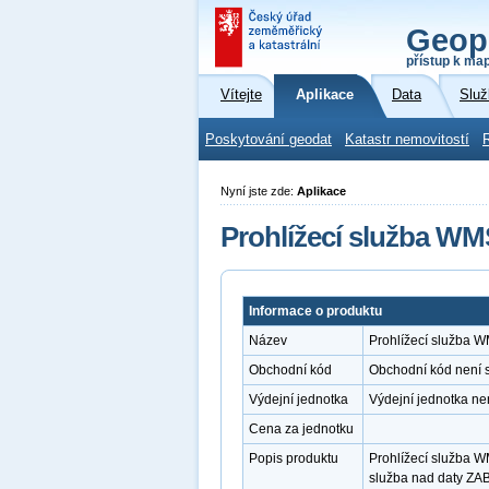
Geop
přístup k ma
Vítejte
Aplikace
Data
Služ
Poskytování geodat
Katastr nemovitostí
Nyní jste zde:
Aplikace
Prohlížecí služba W
Informace o produktu
Název
Prohlížecí služba 
Obchodní kód
Obchodní kód není 
Výdejní jednotka
Výdejní jednotka ne
Cena za jednotku
Popis produktu
Prohlížecí služba W
služba nad daty ZA