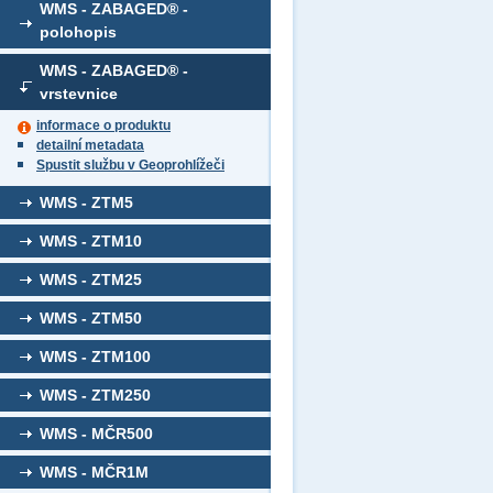
WMS - ZABAGED® -
polohopis
WMS - ZABAGED® -
vrstevnice
informace o produktu
detailní metadata
Spustit službu v Geoprohlížeči
WMS - ZTM5
WMS - ZTM10
WMS - ZTM25
WMS - ZTM50
WMS - ZTM100
WMS - ZTM250
WMS - MČR500
WMS - MČR1M