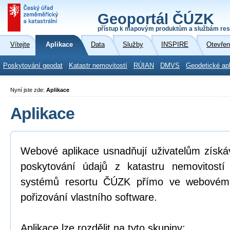
Geoportál ČÚZK
přístup k mapovým produktům a službám res
Vítejte
Aplikace
Data
Služby
INSPIRE
Otevřen
Poskytování geodat
Katastr nemovitostí
RÚIAN
DMVS
Geodetické ap
Nyní jste zde:
Aplikace
Aplikace
Webové aplikace usnadňují uživatelům získá
poskytování údajů z katastru nemovitostí
systémů resortu ČÚZK přímo ve webovém p
pořizování vlastního software.
Aplikace lze rozdělit na tyto skupiny: