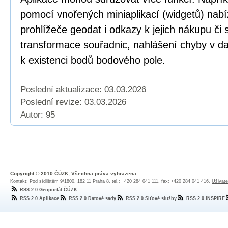
pomocí vnořených miniaplikací (widgetů) nabí
prohlížeče geodat i odkazy k jejich nákupu či
transformace souřadnic, nahlášení chyby v dat
k existenci bodů bodového pole.
Poslední aktualizace: 03.03.2026
Poslední revize:
03.03.2026
Autor: 95
Copyright © 2010 ČÚZK, Všechna práva vyhrazena
Kontakt: Pod sídlištěm 9/1800, 182 11 Praha 8, tel.: +420 284 041 111, fax: +420 284 041 416,
Uživate
RSS 2.0 Geoportál ČÚZK
RSS 2.0 Aplikace
RSS 2.0 Datové sady
RSS 2.0 Síťové služby
RSS 2.0 INSPIRE