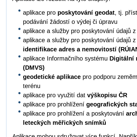
aplikace pro
poskytování geodat
, tj. př
podávání žádostí o výdej či úpravu
aplikace a služby pro poskytování údajů 
aplikace a služby pro poskytování údajů 
identifikace adres a nemovitostí (RÚIA
aplikace Informačního systému
Digitální
(DMVS)
geodetické aplikace
pro podporu zeměmě
terénu
aplikace pro využití dat
výškopisu ČR
aplikace pro prohlížení
geografických s
aplikace pro prohlížení a poskytování
arc
leteckých měřických snímků
Aplikace mohou sdružovat více funkcí. Napří