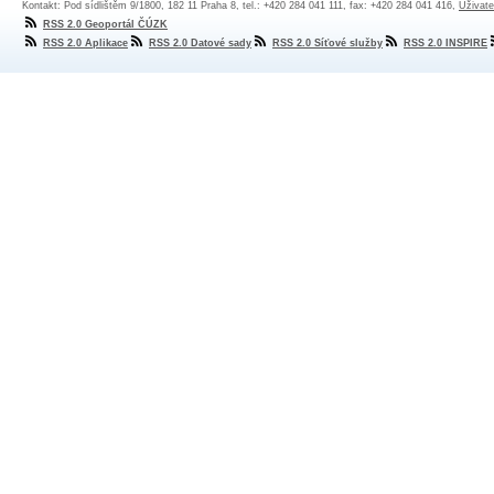
Kontakt: Pod sídlištěm 9/1800, 182 11 Praha 8, tel.: +420 284 041 111, fax: +420 284 041 416,
Uživate
RSS 2.0 Geoportál ČÚZK
RSS 2.0 Aplikace
RSS 2.0 Datové sady
RSS 2.0 Síťové služby
RSS 2.0 INSPIRE