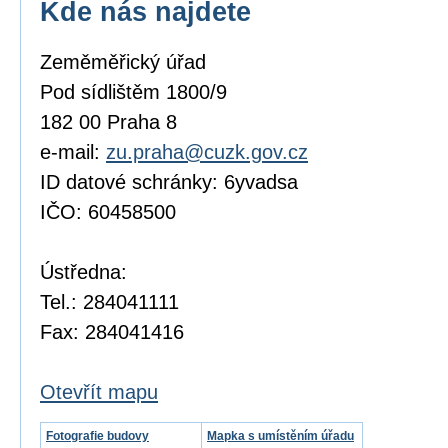
Kde nás najdete
Zeměměřický úřad
Pod sídlištěm 1800/9
182 00 Praha 8
e-mail:
zu.praha@cuzk.gov.cz
ID datové schránky: 6yvadsa
IČO: 60458500
Ústředna:
Tel.: 284041111
Fax: 284041416
Otevřít mapu
Fotografie budovy
Mapka s umístěním úřadu