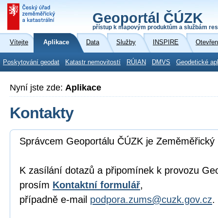
Geoportál ČÚZK
přístup k mapovým produktům a službám res
Vítejte
Aplikace
Data
Služby
INSPIRE
Otevřen
Poskytování geodat
Katastr nemovitostí
RÚIAN
DMVS
Geodetické ap
Nyní jste zde:
Aplikace
Kontakty
Správcem Geoportálu ČÚZK je Zeměměřický 
K zasílání dotazů a připomínek k provozu Ge
prosím
Kontaktní formulář
,
případně e-mail
podpora.zums@cuzk.gov.cz
.