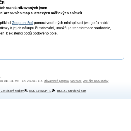
 ČR
ých standardizovaných jmen
ání
archivních map a leteckých měřických snímků
apříklad
Geoprohlížeč
pomocí vnořených miniaplikací (widgetů) nabízí
odkazy k jejich nákupu či stahování, umožňuje transformace souřadnic,
ření k existenci bodů bodového pole.
a
 284 041 111, fax: +420 284 041 416,
Uživatelská podpora
,
facebook
,
Jak číst RSS kanály
 2.0 Síťové služby
RSS 2.0 INSPIRE
RSS 2.0 Otevřená data