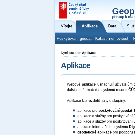
Geop
přístup k ma
Vítejte
Aplikace
Data
Služ
Poskytování geodat
Katastr nemovitostí
Nyní jste zde:
Aplikace
Aplikace
Webové aplikace usnadňují uživatelům zí
dalších informačních systémů resortu ČÚZ
Aplikace lze rozdělit na tyto skupiny:
aplikace pro
poskytování geodat
,
aplikace a služby pro poskytování 
aplikace a služby pro poskytování 
aplikace Informačního systému
Dig
geodetické aplikace
pro podporu z