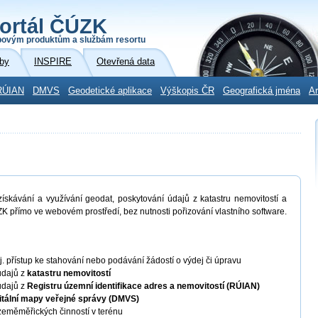
ortál ČÚZK
povým produktům a službám resortu
by
INSPIRE
Otevřená data
RÚIAN
DMVS
Geodetické aplikace
Výškopis ČR
Geografická jména
Ar
skávání a využívání geodat, poskytování údajů z katastru nemovitostí a
K přímo ve webovém prostředí, bez nutnosti pořizování vlastního software.
 tj. přístup ke stahování nebo podávání žádostí o výdej či úpravu
údajů z
katastru nemovitostí
údajů z
Registru územní identifikace adres a nemovitostí (RÚIAN)
itální mapy veřejné správy (DMVS)
eměměřických činností v terénu