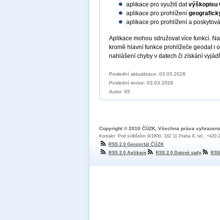
aplikace pro využití dat
výškopisu
aplikace pro prohlížení
geografick
aplikace pro prohlížení a poskytov
Aplikace mohou sdružovat více funkcí. N
kromě hlavní funkce prohlížeče geodat i 
nahlášení chyby v datech či získání vyjád
Poslední aktualizace: 03.03.2026
Poslední revize:
03.03.2026
Autor: 95
Copyright © 2010 ČÚZK, Všechna práva vyhrazen
Kontakt: Pod sídlištěm 9/1800, 182 11 Praha 8, tel.: +420
RSS 2.0 Geoportál ČÚZK
RSS 2.0 Aplikace
RSS 2.0 Datové sady
RSS