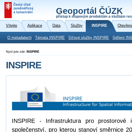
Geoportál ČÚZK
přístup k mapovým produktům a službám res
Vítejte
Aplikace
Data
Služby
INSPIRE
Otevřen
O metadatech
Témata INSPIRE
Síťové služby INSPIRE
Sdílení IN
Nyní jste zde:
INSPIRE
INSPIRE
INSPIRE - Infrastruktura pro prostorové
společenství, pro kterou stanoví směrnice 2