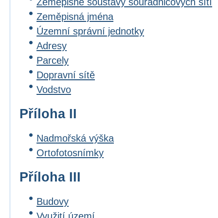
Zeměpisné soustavy souřadnicových sítí
Zeměpisná jména
Územní správní jednotky
Adresy
Parcely
Dopravní sítě
Vodstvo
Příloha II
Nadmořská výška
Ortofotosnímky
Příloha III
Budovy
Využití území