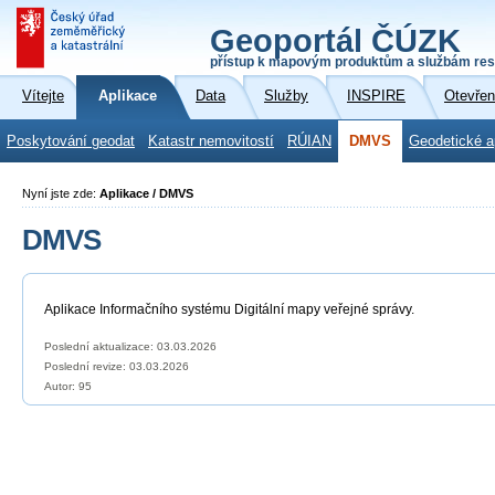
Geoportál ČÚZK
přístup k mapovým produktům a službám res
Vítejte
Aplikace
Data
Služby
INSPIRE
Otevřen
Poskytování geodat
Katastr nemovitostí
RÚIAN
DMVS
Geodetické a
Nyní jste zde:
Aplikace / DMVS
DMVS
Aplikace Informačního systému Digitální mapy veřejné správy.
Poslední aktualizace: 03.03.2026
Poslední revize:
03.03.2026
Autor: 95