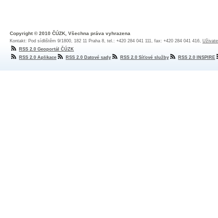
Copyright © 2010 ČÚZK, Všechna práva vyhrazena
Kontakt: Pod sídlištěm 9/1800, 182 11 Praha 8, tel.: +420 284 041 111, fax: +420 284 041 416,
Uživate
RSS 2.0 Geoportál ČÚZK
RSS 2.0 Aplikace
RSS 2.0 Datové sady
RSS 2.0 Síťové služby
RSS 2.0 INSPIRE