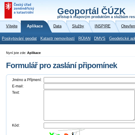
Geoportál ČÚZK
přístup k mapovým produktům a službám res
Vítejte
Aplikace
Data
Služby
INSPIRE
Otevřen
Poskytování geodat
Katastr nemovitostí
RÚIAN
DMVS
Geodetické ap
Nyní jste zde:
Aplikace
Formulář pro zaslání připomínek
Jméno a Příjmení:
E-mail:
Text:
Kód: