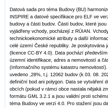
Datová sada pro téma Budovy (BU) harmoniz
INSPIRE a datové specifikace pro ELF ve verz
budovy a části budov. Části budov, které jso
vyjádřeny vchody, pocházejí z RÚIAN. Vchody
technickoekonomické atributy a další informa
celé území České republiky. Je poskytována j
(licence CC-BY 4.0). Data pochází především
územní identifikace, adres a nemovitostí a č
(Informačního systému katastru nemovitostí)
uvedeno ,28%, t.j. 12062 budov (k 03. 08. 20
definiční bod ani polygon. Data se vytváření 
obcích (pokud v rámci obce nastala nějaká zm
formátu GML 3.2.1 a jsou validní proti sché
téma Budovy ve verzi 4.0. Pro stažení jsou d