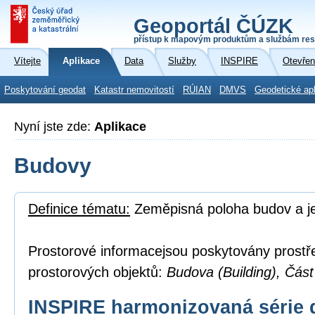
Geoportál ČÚZK
přístup k mapovým produktům a službám res
Vítejte
Aplikace
Data
Služby
INSPIRE
Otevřen
Poskytování geodat
Katastr nemovitostí
RÚIAN
DMVS
Geodetické ap
Nyní jste zde:
Aplikace
Budovy
Definice tématu:
Zeměpisná poloha budov a je
Prostorové informacejsou poskytovány prostř
prostorových objektů:
Budova (Building), Část
INSPIRE harmonizovaná série 