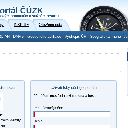
ortál ČÚZK
povým produktům a službám resortu
by
INSPIRE
Otevřená data
RÚIAN
DMVS
Geodetické aplikace
Výškopis ČR
Geografická jména
Ar
utentizaci
Uživatelský účet geoportálu
Přihlášení prostřednictvím jména a hesla.
Přihlašovací jméno:
te
ctvím Identity
Heslo:
ným