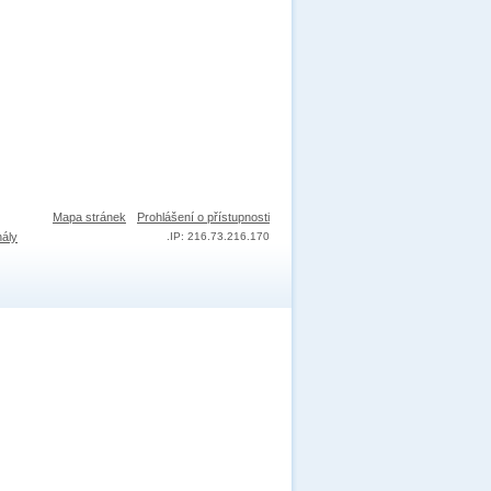
Mapa stránek
Prohlášení o přístupnosti
nály
.
IP: 216.73.216.170