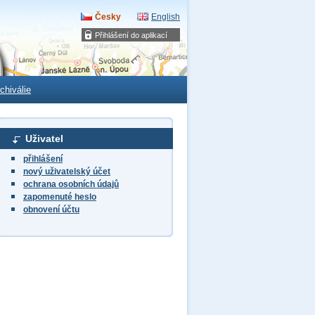
Česky
English
Přihlášení do aplikací
chiválie
Uživatel
přihlášení
nový uživatelský účet
ochrana osobních údajů
zapomenuté heslo
obnovení účtu