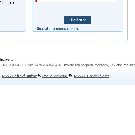
ně budete
Přihlásit se
Obnovit zapomenuté heslo
yhrazena
.: +420 284 041 111, fax: +420 284 041 416,
Uživatelská podpora
,
facebook
,
Jak číst RSS ka
RSS 2.0 Síťové služby
RSS 2.0 INSPIRE
RSS 2.0 Otevřená data