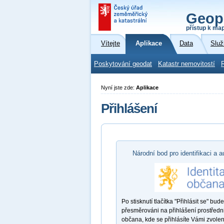
Geop
přístup k ma
Vítejte
Aplikace
Data
Služ
Poskytování geodat
Katastr nemovitostí
Nyní jste zde:
Aplikace
Přihlášení
Národní bod pro identifikaci a a
Po stisknutí tlačítka "Přihlásit se" bude
přesměrováni na přihlášení prostředni
občana, kde se přihlásíte Vámi zvole