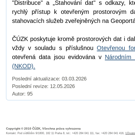
"Distribuce" a „Stahování dat" s odkazy, k
rychlý přístup k otevřeným prostorovým d
stahovacích služeb zveřejněných na Geoport
ČÚZK poskytuje kromě prostorových dat i dal
vždy v souladu s příslušnou
Otevřenou fo
otevřená data jsou evidována v
Národním 
(NKOD).
Poslední aktualizace: 03.03.2026
Poslední revize:
12.05.2026
Autor: 95
Copyright © 2010 ČÚZK, Všechna práva vyhrazena
Kontakt: Pod sídlištěm 9/1800, 182 11 Praha 8, tel.: +420 284 041 111, fax: +420 284 041 416,
Uživate