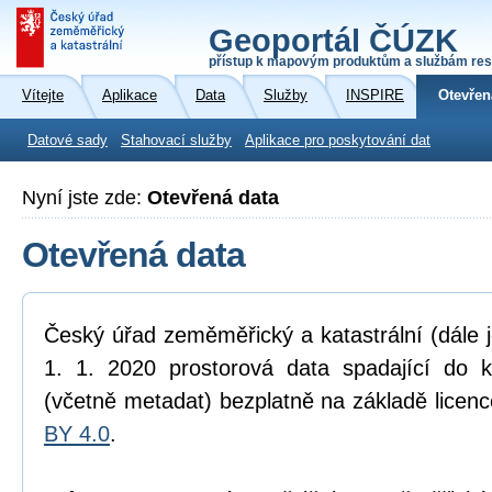
Geoportál ČÚZK
přístup k mapovým produktům a službám res
Vítejte
Aplikace
Data
Služby
INSPIRE
Otevřen
Datové sady
Stahovací služby
Aplikace pro poskytování dat
Nyní jste zde:
Otevřená data
Otevřená data
Český úřad zeměměřický a katastrální (dále 
1. 1. 2020 prostorová data spadající do 
(včetně metadat) bezplatně na základě licen
BY 4.0
.