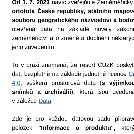
Od 1. 7. 2023
navíc zveřejňuje Zeměměřický
ortofota České republiky, státního mapov
souboru geografického názvosloví a bodo
otevřená data na základě novely zák
zeměměřictví a o změně a doplnění některýc
jeho zavedením.
To v praxi znamená, že resort ČÚZK poskyt
dat, bezplatně na základě jednotné licence
C
4.0
, veškerá prostorová data (
s výjimko
snímků a archiválií
), která jsou uvede
v záložce
Data
.
Zde je pro každou datovou sadu připrav
položek
"Informace o produktu"
, kter