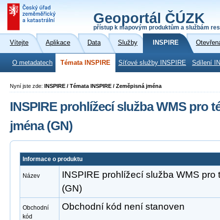
Geoportál ČÚZK
přístup k mapovým produktům a službám res
Vítejte
Aplikace
Data
Služby
INSPIRE
Otevřen
O metadatech
Témata INSPIRE
Síťové služby INSPIRE
Sdílení I
Nyní jste zde:
INSPIRE / Témata INSPIRE / Zeměpisná jména
INSPIRE prohlížecí služba WMS pro 
jména (GN)
Informace o produktu
INSPIRE prohlížecí služba WMS pro
Název
(GN)
Obchodní kód není stanoven
Obchodní
kód