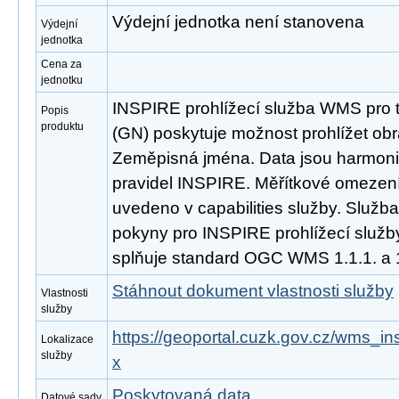
Výdejní jednotka není stanovena
Výdejní
jednotka
Cena za
jednotku
INSPIRE prohlížecí služba WMS pro
Popis
produktu
(GN) poskytuje možnost prohlížet ob
Zeměpisná jména. Data jsou harmoni
pravidel INSPIRE. Měřítkové omezení 
uvedeno v capabilities služby. Služb
pokyny pro INSPIRE prohlížecí služby
splňuje standard OGC WMS 1.1.1. a 1
Stáhnout dokument vlastnosti služby
Vlastnosti
služby
https://geoportal.cuzk.gov.cz/wms_i
Lokalizace
služby
x
Poskytovaná data
Datové sady