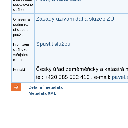
poskytované
službou
Zásady užívání dat a služeb ZÚ
Omezení a
podmínky
přístupu a
použití
Spustit službu
Prohlížení
služby ve
veřejném
klientu
Český úřad zeměměřický a katastrální
Kontakt
tel: +420 585 552 410 , e-mail:
pavel.
Detailní metadata
Metadata XML