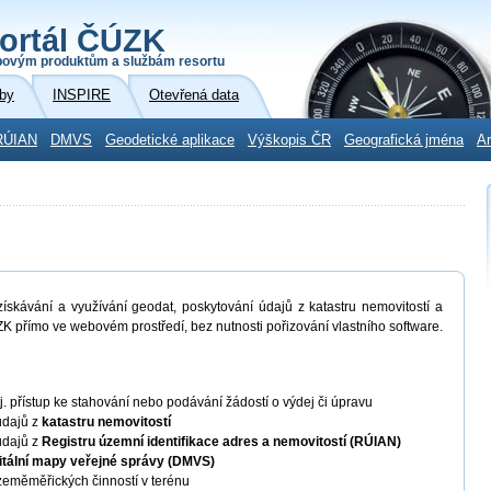
ortál ČÚZK
povým produktům a službám resortu
by
INSPIRE
Otevřená data
RÚIAN
DMVS
Geodetické aplikace
Výškopis ČR
Geografická jména
Ar
skávání a využívání geodat, poskytování údajů z katastru nemovitostí a
K přímo ve webovém prostředí, bez nutnosti pořizování vlastního software.
 tj. přístup ke stahování nebo podávání žádostí o výdej či úpravu
údajů z
katastru nemovitostí
údajů z
Registru územní identifikace adres a nemovitostí (RÚIAN)
itální mapy veřejné správy (DMVS)
eměměřických činností v terénu