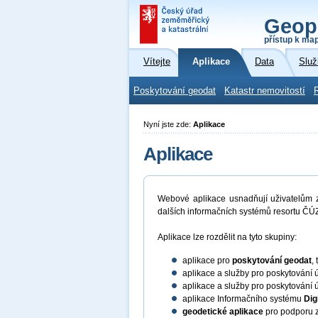
Geop
přístup k ma
Vítejte
Aplikace
Data
Služ
Poskytování geodat
Katastr nemovitostí
Nyní jste zde:
Aplikace
Aplikace
Webové aplikace usnadňují uživatelům zí
dalších informačních systémů resortu ČÚZ
Aplikace lze rozdělit na tyto skupiny:
aplikace pro
poskytování geodat
,
aplikace a služby pro poskytování 
aplikace a služby pro poskytování 
aplikace Informačního systému
Dig
geodetické aplikace
pro podporu z