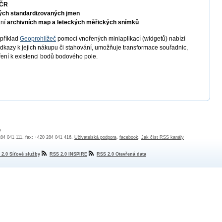
 ČR
ých standardizovaných jmen
ání
archivních map a leteckých měřických snímků
apříklad
Geoprohlížeč
pomocí vnořených miniaplikací (widgetů) nabízí
odkazy k jejich nákupu či stahování, umožňuje transformace souřadnic,
ření k existenci bodů bodového pole.
a
 284 041 111, fax: +420 284 041 416,
Uživatelská podpora
,
facebook
,
Jak číst RSS kanály
 2.0 Síťové služby
RSS 2.0 INSPIRE
RSS 2.0 Otevřená data