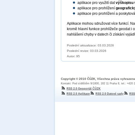
aplikace pro využití dat
výškopisu
aplikace pro prohlížení
geografick
aplikace pro prohlížení a poskytov
Aplikace mohou sdružovat více funkcí. N
kromě hlavní funkce prohlížeče geodat i 
nahlášení chyby v datech či získání vyjád
Poslední aktualizace: 03.03.2026
Poslední revize:
03.03.2026
Autor: 95
Copyright © 2010 ČÚZK, Všechna práva vyhrazen
Kontakt: Pod sídlištěm 9/1800, 182 11 Praha 8, tel.: +420
RSS 2.0 Geoportál ČÚZK
RSS 2.0 Aplikace
RSS 2.0 Datové sady
RSS