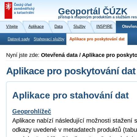
Geoportál ČÚZK
přístup k mapovým produktům a službám res
Vítejte
Aplikace
Data
Služby
INSPIRE
Otevřen
Datové sady
Stahovací služby
Aplikace pro poskytování dat
Nyní jste zde:
Otevřená data / Aplikace pro poskyt
Aplikace pro poskytování dat
Aplikace pro stahování dat
Geoprohlížeč
Aplikace nabízí následující možnosti stažení
odkazy uvedené v metadatech produktů (tabu