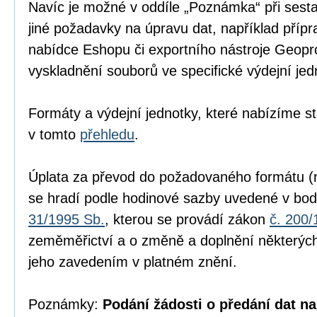
Navíc je možné v oddíle „Poznámka“ při sesta
jiné požadavky na úpravu dat, například přípr
nabídce Eshopu či exportního nástroje Geopr
vyskladnění souborů ve specifické výdejní jed
Formáty a výdejní jednotky, které nabízíme s
v tomto
přehledu
.
Úplata za převod do požadovaného formátu (n
se hradí podle hodinové sazby uvedené v bod
31/1995 Sb.
, kterou se provádí zákon
č. 200/
zeměměřictví a o změně a doplnění některých
jeho zavedením v platném znění.
Poznámky:
Podání žádosti o předání dat na