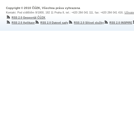
Copyright © 2010 ČÚZK, Všechna práva vyhrazena
Kontakt: Pod sídlištěm 9/1800, 182 11 Praha 8, tel.: +420 284 041 111, fax: +420 284 041 416,
Uživate
RSS 2.0 Geoportál ČÚZK
RSS 2.0 Aplikace
RSS 2.0 Datové sady
RSS 2.0 Síťové služby
RSS 2.0 INSPIRE