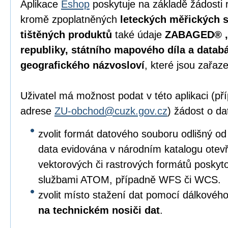
Aplikace
Eshop
poskytuje na základě žádosti 
kromě zpoplatněných
leteckých měřických s
tištěných produktů
také údaje
ZABAGED® , 
republiky, státního mapového díla a data
geografického názvosloví
, které jsou zařaz
Uživatel má možnost podat v této aplikaci (p
adrese
ZU-obchod@cuzk.gov.cz
) žádost o da
zvolit formát datového souboru odlišný od
data evidována v národním katalogu otevře
vektorových či rastrových formátů posky
službami ATOM, případně WFS či WCS.
zvolit místo stažení dat pomocí dálkového
na technickém nosiči dat
.