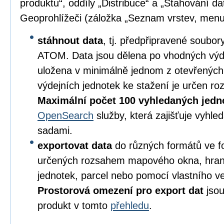
produktu“, oddíly „Distribuce“ a „Stahování da
Geoprohlížeči (záložka „Seznam vrstev, menu
stáhnout data
, tj. předpřipravené soubo
ATOM. Data jsou dělena po vhodných výd
uložena v minimálně jednom z otevřených
výdejních jednotek ke stažení je určen 
Maximální počet 100 vyhledaných jedn
OpenSearch
služby, která zajišťuje vyhl
sadami.
exportovat data
do různých formátů ve 
určených rozsahem mapového okna, hran
jednotek, parcel nebo pomocí vlastního v
Prostorová omezení pro export dat
jsou
produkt v tomto
přehledu
.