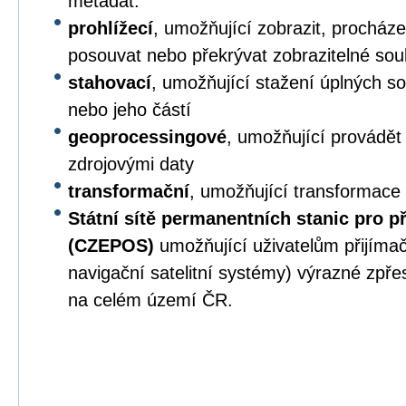
metadat.
prohlížecí
, umožňující zobrazit, procházet,
posouvat nebo překrývat zobrazitelné sou
stahovací
, umožňující stažení úplných s
nebo jeho částí
geoprocessingové
, umožňující provádět
zdrojovými daty
transformační
, umožňující transformace
Státní sítě permanentních stanic pro p
(CZEPOS)
umožňující uživatelům přijíma
navigační satelitní systémy) výrazné zpř
na celém území ČR.