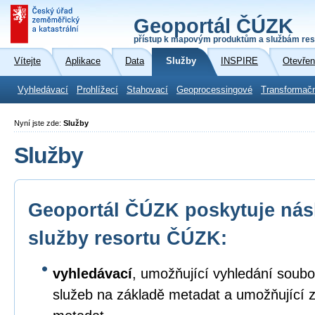
Geoportál ČÚZK
přístup k mapovým produktům a službám res
Vítejte
Aplikace
Data
Služby
INSPIRE
Otevřen
Vyhledávací
Prohlížecí
Stahovací
Geoprocessingové
Transformač
Nyní jste zde:
Služby
Služby
Geoportál ČÚZK poskytuje násl
služby resortu ČÚZK:
vyhledávací
, umožňující vyhledání soubo
služeb na základě metadat a umožňující 