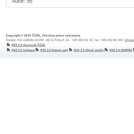
Autor: 95
Copyright © 2010 ČÚZK, Všechna práva vyhrazena
Kontakt: Pod sídlištěm 9/1800, 182 11 Praha 8, tel.: +420 284 041 111, fax: +420 284 041 416,
Uživate
RSS 2.0 Geoportál ČÚZK
RSS 2.0 Aplikace
RSS 2.0 Datové sady
RSS 2.0 Síťové služby
RSS 2.0 INSPIRE