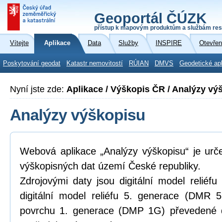
Geoportál ČÚZK
přístup k mapovým produktům a službám res
Vítejte
Aplikace
Data
Služby
INSPIRE
Otevřen
Poskytování geodat
Katastr nemovitostí
RÚIAN
DMVS
Geodetické ap
Nyní jste zde:
Aplikace / Výškopis ČR / Analýzy vý
Analýzy výškopisu
Webová aplikace „Analýzy výškopisu“ je urč
výškopisných dat území České republiky.
Zdrojovými daty jsou digitální model relié
digitální model reliéfu 5. generace (DMR 5
povrchu 1. generace (DMP 1G) převedené d