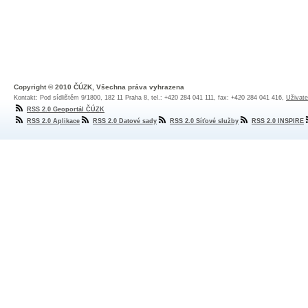
Copyright © 2010 ČÚZK, Všechna práva vyhrazena
Kontakt: Pod sídlištěm 9/1800, 182 11 Praha 8, tel.: +420 284 041 111, fax: +420 284 041 416,
Uživate
RSS 2.0 Geoportál ČÚZK
RSS 2.0 Aplikace
RSS 2.0 Datové sady
RSS 2.0 Síťové služby
RSS 2.0 INSPIRE