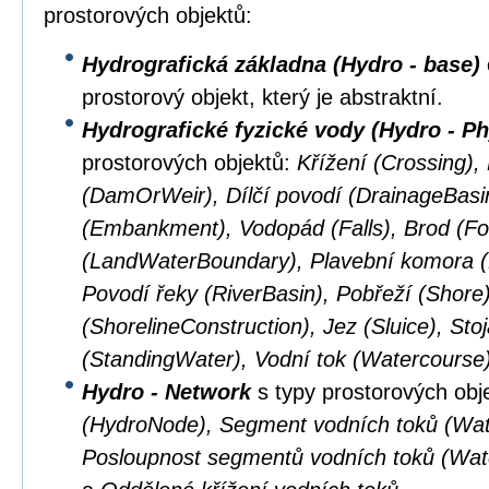
prostorových objektů:
Hydrografická základna (Hydro - base)
prostorový objekt, který je abstraktní.
Hydrografické fyzické vody (Hydro - Ph
prostorových objektů:
Křížení (Crossing),
(DamOrWeir), Dílčí povodí (DrainageBasi
(Embankment), Vodopád (Falls), Brod (Fo
(LandWaterBoundary), Plavební komora (L
Povodí řeky (RiverBasin), Pobřeží (Shore
(ShorelineConstruction), Jez (Sluice), Sto
(StandingWater), Vodní tok (Watercourse
Hydro - Network
s typy prostorových obj
(HydroNode), Segment vodních toků (Wat
Posloupnost segmentů vodních toků (Wa