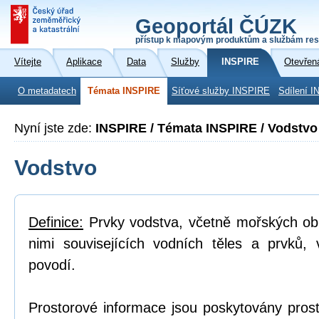
Geoportál ČÚZK
přístup k mapovým produktům a službám res
Vítejte
Aplikace
Data
Služby
INSPIRE
Otevřen
O metadatech
Témata INSPIRE
Síťové služby INSPIRE
Sdílení I
Nyní jste zde:
INSPIRE / Témata INSPIRE / Vodstvo
Vodstvo
Definice:
Prvky vodstva, včetně mořských obl
nimi souvisejících vodních těles a prvků, 
povodí.
Prostorové informace jsou poskytovány prost