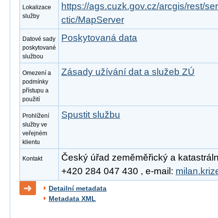
https://ags.cuzk.gov.cz/arcgis/rest/s
Lokalizace
služby
ctic/MapServer
Poskytovaná data
Datové sady
poskytované
službou
Zásady užívání dat a služeb ZÚ
Omezení a
podmínky
přístupu a
použití
Spustit službu
Prohlížení
služby ve
veřejném
klientu
Český úřad zeměměřický a katastrální, 
Kontakt
+420 284 047 430 , e-mail:
milan.kri
Detailní metadata
Metadata XML