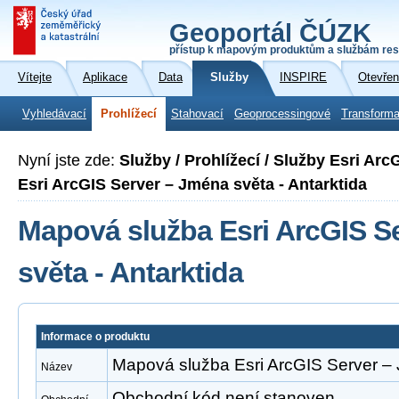
Geoportál ČÚZK
přístup k mapovým produktům a službám res
Vítejte
Aplikace
Data
Služby
INSPIRE
Otevřen
Vyhledávací
Prohlížecí
Stahovací
Geoprocessingové
Transforma
Nyní jste zde:
Služby / Prohlížecí / Služby Esri Ar
Esri ArcGIS Server – Jména světa - Antarktida
Mapová služba Esri ArcGIS S
světa - Antarktida
Informace o produktu
Mapová služba Esri ArcGIS Server – 
Název
Obchodní kód není stanoven