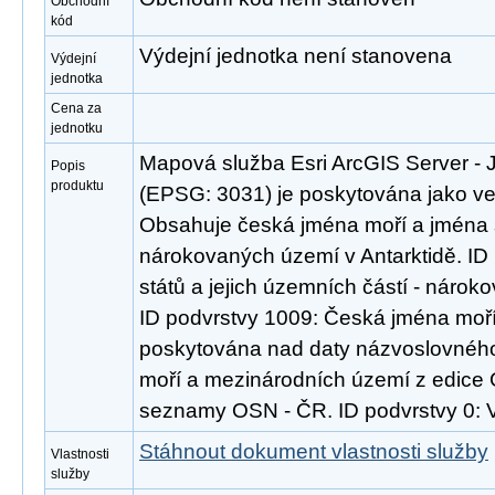
Obchodní
kód
Výdejní jednotka není stanovena
Výdejní
jednotka
Cena za
jednotku
Mapová služba Esri ArcGIS Server - J
Popis
produktu
(EPSG: 3031) je poskytována jako veř
Obsahuje česká jména moří a jména st
nárokovaných území v Antarktidě. ID
států a jejich územních částí - nárok
ID podvrstvy 1009: Česká jména moří 
poskytována nad daty názvoslovné
moří a mezinárodních území z edice
seznamy OSN - ČR. ID podvrstvy 0: 
Stáhnout dokument vlastnosti služby
Vlastnosti
služby