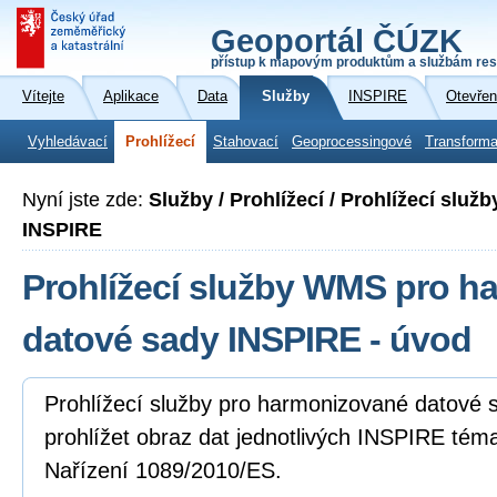
Geoportál ČÚZK
přístup k mapovým produktům a službám res
Vítejte
Aplikace
Data
Služby
INSPIRE
Otevřen
Vyhledávací
Prohlížecí
Stahovací
Geoprocessingové
Transforma
Nyní jste zde:
Služby / Prohlížecí / Prohlížecí slu
INSPIRE
Prohlížecí služby WMS pro h
datové sady INSPIRE - úvod
Prohlížecí služby pro harmonizované datové
prohlížet obraz dat jednotlivých INSPIRE tém
Nařízení 1089/2010/ES.