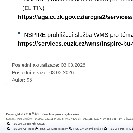
(EL TIN)
https://ags.cuzk.gov.cz/arcgis2/servi
INSPIRE prohlížecí služba WMS pro tém
https://services.cuzk.cz/wms/inspire-b
Poslední aktualizace: 03.03.2026
Poslední revize:
03.03.2026
Autor: 95
Copyright © 2010 ČÚZK, Všechna práva vyhrazena
Kontakt: Pod sídlištěm 9/1800, 182 11 Praha 8, tel.: +420 284 041 111, fax: +420 284 041 416,
Uživate
RSS 2.0 Geoportál ČÚZK
RSS 2.0 Aplikace
RSS 2.0 Datové sady
RSS 2.0 Síťové služby
RSS 2.0 INSPIRE