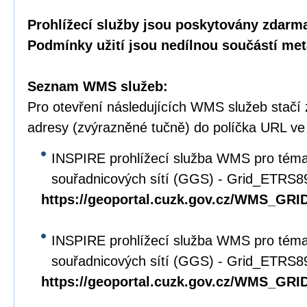
Prohlížecí služby jsou poskytovány zdarma
Podmínky užití jsou nedílnou součástí met
Seznam WMS služeb:
Pro otevření následujících WMS služeb stačí
adresy (zvýrazněné tučně) do políčka URL ve
INSPIRE prohlížecí služba WMS pro tém
souřadnicových sítí (GGS) - Grid_ETRS
https://geoportal.cuzk.gov.cz/WMS_G
INSPIRE prohlížecí služba WMS pro tém
souřadnicových sítí (GGS) - Grid_ETRS
https://geoportal.cuzk.gov.cz/WMS_G