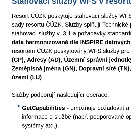
Stahovací služby WFS v resor
Resort ČÚZK poskytuje stahovací služby WFS
sady resortu ČÚZK. Služby splňují Technické
stahovací služby v. 3.1 a požadavky standa
data harmonizovaná dle INSPIRE datových 
resortem ČÚZK poskytovány WFS služby pr
(CP), Adresy (AD), Územní správní jednotk
Zeměpisná jména (GN), Dopravní sítě (TN),
území (LU)
.
Služby podporují následující operace:
GetCapabilities
- umožňuje požadovat a 
informace o službě (např. podporované oper
systémy atd.).