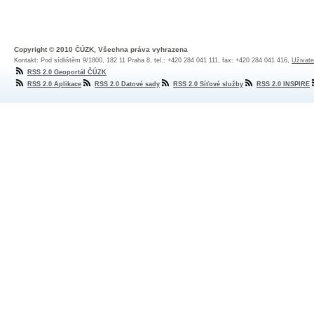
Copyright © 2010 ČÚZK, Všechna práva vyhrazena
Kontakt: Pod sídlištěm 9/1800, 182 11 Praha 8, tel.: +420 284 041 111, fax: +420 284 041 416,
Uživate
RSS 2.0 Geoportál ČÚZK
RSS 2.0 Aplikace
RSS 2.0 Datové sady
RSS 2.0 Síťové služby
RSS 2.0 INSPIRE