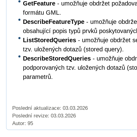
GetFeature
- umožňuje obdržet požadova
formátu GML.
DescribeFeatureType
- umožňuje obdrž
obsahující popis typů prvků poskytovanýc
ListStoredQueries
- umožňuje obdržet 
tzv. uložených dotazů (stored query).
DescribeStoredQueries
- umožňuje obd
podporovaných tzv. uložených dotazů (sto
parametrů.
Poslední aktualizace: 03.03.2026
Poslední revize:
03.03.2026
Autor: 95