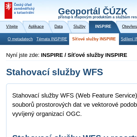
Geoportál ČÚZK
přístup k mapovým produktům a službám res
Vítejte
Aplikace
Data
Služby
INSPIRE
Otevřen
O metadatech
Témata INSPIRE
Síťové služby INSPIRE
Sdílení 
Nyní jste zde:
INSPIRE / Síťové služby INSPIRE
Stahovací služby WFS
Stahovací služby WFS (Web Feature Service)
souborů prostorových dat ve vektorové podo
vyvíjený organizací OGC.