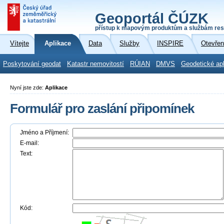
Geoportál ČÚZK
přístup k mapovým produktům a službám res
Vítejte
Aplikace
Data
Služby
INSPIRE
Otevřen
Poskytování geodat
Katastr nemovitostí
RÚIAN
DMVS
Geodetické ap
Nyní jste zde:
Aplikace
Formulář pro zaslání připomínek
Jméno a Příjmení:
E-mail:
Text:
Kód: