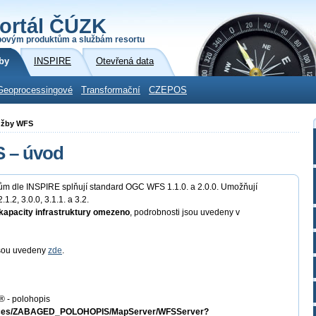
ortál ČÚZK
povým produktům a službám resortu
by
INSPIRE
Otevřená data
Geoprocessingové
Transformační
CZEPOS
lužby WFS
S – úvod
atům dle INSPIRE splňují standard OGC WFS 1.1.0. a 2.0.0. Umožňují
.1.2, 3.0.0, 3.1.1. a 3.2.
kapacity infrastruktury omezeno
, podrobnosti jsou uvedeny v
 jsou uvedeny
zde
.
 - polohopis
ervices/ZABAGED_POLOHOPIS/MapServer/WFSServer?