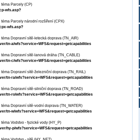
 téma Parcely (CP)
-cp-wfs.asp?
téma Parcely národní rozšíření (CPX)
-cpx-wfs.asp?
 téma Dopravní sítě-letecká doprava (TN_AIR)
erver/tn-a/wfs?service=WFS&request=getcapabilities
 téma Dopravní sítě-lanová dráha (TN_CABLE)
erver/tn-c/wfs?service=WFS&request=getcapabilities
 téma Dopravní sítě-železniční doprava (TN_RAIL)
erver/tn-ra/wfs?service=WFS&request=getcapabilities
 téma Dopravní sítě-silniční doprava (TN_ROAD)
erver/tn-ro/wfs?service=WFS&request=getcapabilities
o téma Dopravní sítě-vodní doprava (TN_WATER)
erver/tn-w/wfs?service=WFS&request=getcapabilities
téma Vodstvo - fyzické vody (HY_P)
erver/hy-p/wfs?service=WFS&request=getcapabilities
 téma Vodstvo - sítě (HY_NET)