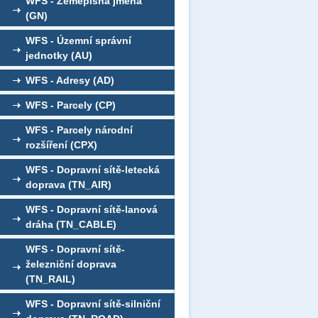
WFS - Zeměpisná jména
(GN)
WFS - Územní správní
jednotky (AU)
WFS - Adresy (AD)
WFS - Parcely (CP)
WFS - Parcely národní
rozšíření (CPX)
WFS - Dopravní sítě-letecká
doprava (TN_AIR)
WFS - Dopravní sítě-lanová
dráha (TN_CABLE)
WFS - Dopravní sítě-
železniční doprava
(TN_RAIL)
WFS - Dopravní sítě-silniční