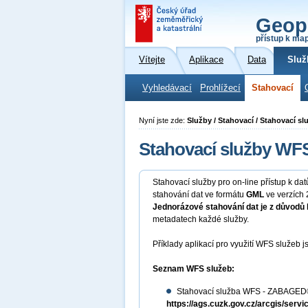
Geop
přístup k ma
Vítejte
Aplikace
Data
Služ
Vyhledávací
Prohlížecí
Stahovací
Nyní jste zde:
Služby / Stahovací / Stahovací s
Stahovací služby WF
Stahovací služby pro on-line přístup k d
stahování dat ve formátu
GML
ve verzích 2
Jednorázové stahování dat je z důvodů 
metadatech každé služby.
Příklady aplikací pro využití WFS služeb
Seznam WFS služeb:
Stahovací služba WFS - ZABAGED®
https://ags.cuzk.gov.cz/arcgis/s