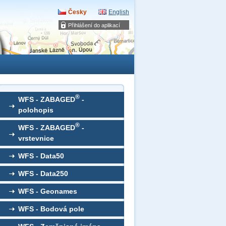
Česky
English
Přihlášení do aplikací
®
WFS - ZABAGED
-
polohopis
®
WFS - ZABAGED
-
vrstevnice
WFS - Data50
WFS - Data250
WFS - Geonames
WFS - Bodová pole