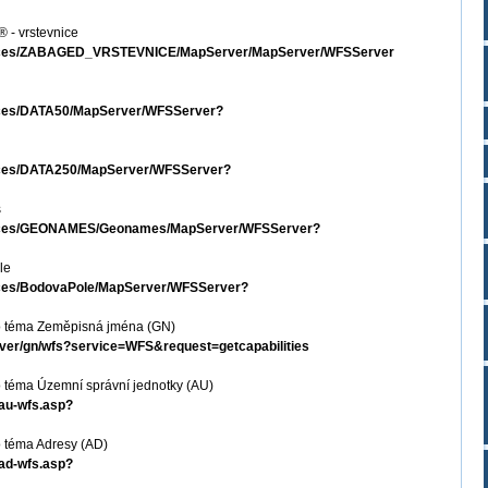
 - vrstevnice
services/ZABAGED_VRSTEVNICE/MapServer/MapServer/WFSServer
rvices/DATA50/MapServer/WFSServer?
rvices/DATA250/MapServer/WFSServer?
s
ervices/GEONAMES/Geonames/MapServer/WFSServer?
le
rvices/BodovaPole/MapServer/WFSServer?
o téma Zeměpisná jména (GN)
erver/gn/wfs?service=WFS&request=getcapabilities
 téma Územní správní jednotky (AU)
-au-wfs.asp?
 téma Adresy (AD)
-ad-wfs.asp?