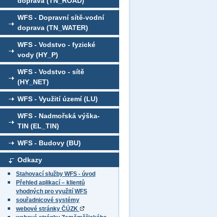
doprava (TN_ROAD)
WFS - Dopravní sítě-vodní
doprava (TN_WATER)
WFS - Vodstvo - fyzické
vody (HY_P)
WFS - Vodstvo - sítě
(HY_NET)
WFS - Využití území (LU)
WFS - Nadmořská výška-
TIN (EL_TIN)
WFS - Budovy (BU)
Odkazy
Stahovací služby WFS - úvod
Přehled aplikací – klientů
vhodných pro využití WFS
souřadnicové systémy
webové stránky ČÚZK