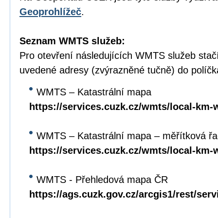
Geoprohlížeč
.
Seznam WMTS služeb:
Pro otevření následujících WMTS služeb stačí
uvedené adresy (zvýrazněné tučně) do políč
WMTS – Katastrální mapa
https://services.cuzk.cz/wmts/local-km-
WMTS – Katastrální mapa – měřítková ř
https://services.cuzk.cz/wmts/local-km
WMTS - Přehledová mapa ČR
https://ags.cuzk.gov.cz/arcgis1/rest/se