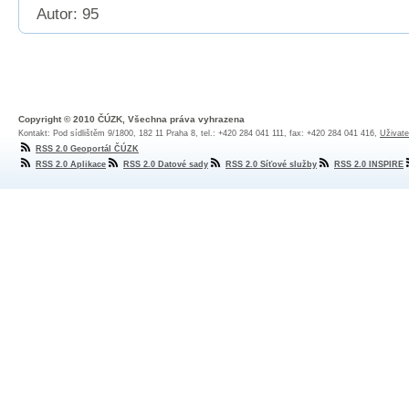
Autor: 95
Copyright © 2010 ČÚZK, Všechna práva vyhrazena
Kontakt: Pod sídlištěm 9/1800, 182 11 Praha 8, tel.: +420 284 041 111, fax: +420 284 041 416,
Uživate
RSS 2.0 Geoportál ČÚZK
RSS 2.0 Aplikace
RSS 2.0 Datové sady
RSS 2.0 Síťové služby
RSS 2.0 INSPIRE