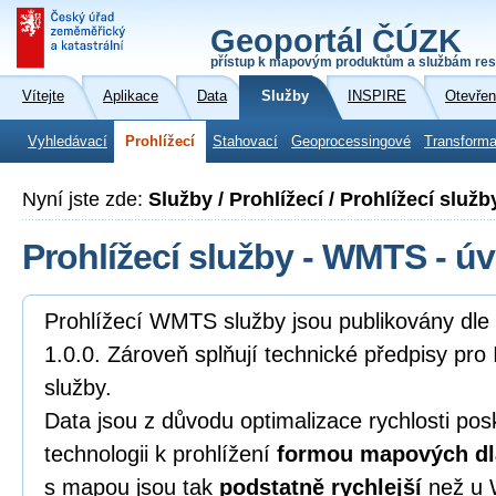
Geoportál ČÚZK
přístup k mapovým produktům a službám res
Vítejte
Aplikace
Data
Služby
INSPIRE
Otevřen
Vyhledávací
Prohlížecí
Stahovací
Geoprocessingové
Transforma
Nyní jste zde:
Služby / Prohlížecí / Prohlížecí služ
Prohlížecí služby - WMTS - ú
Prohlížecí WMTS služby jsou publikovány d
1.0.0. Zároveň splňují technické předpisy pro
služby.
Data jsou z důvodu optimalizace rychlosti pos
technologii k prohlížení
formou mapových dl
s mapou jsou tak
podstatně rychlejší
než u 