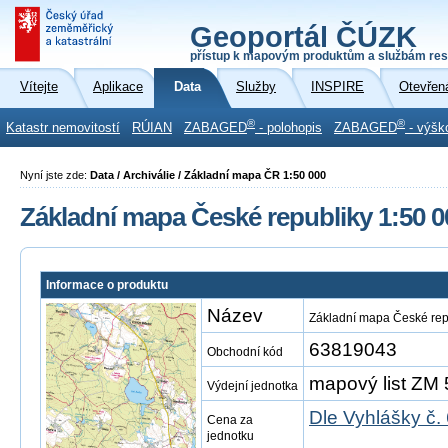
Geoportál ČÚZK
přístup k mapovým produktům a službám res
Vítejte
Aplikace
Data
Služby
INSPIRE
Otevřen
®
®
Katastr nemovitostí
RÚIAN
ZABAGED
- polohopis
ZABAGED
- výšk
Nyní jste zde:
Data / Archiválie / Základní mapa ČR 1:50 000
Základní mapa České republiky 1:50 0
Informace o produktu
Název
Základní mapa České rep
63819043
Obchodní kód
mapový list ZM 
Výdejní jednotka
Dle Vyhlášky č.
Cena za
jednotku