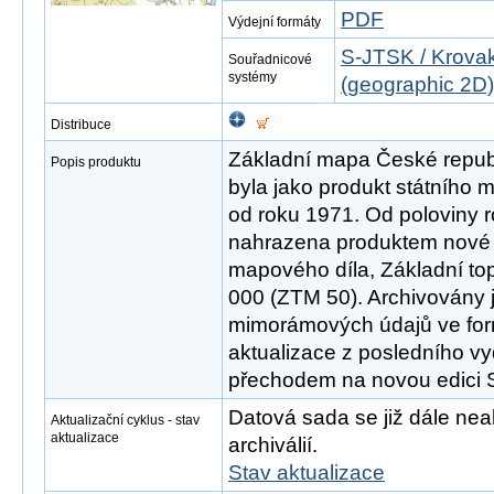
PDF
Výdejní formáty
S-JTSK / Krovak
Souřadnicové
systémy
(geographic 2D)
Distribuce
Základní mapa České republ
Popis produktu
byla jako produkt státního
od roku 1971. Od poloviny 
nahrazena produktem nové 
mapového díla, Základní to
000 (ZTM 50). Archivovány 
mimorámových údajů ve fo
aktualizace z posledního v
přechodem na novou edici
Datová sada se již dále neak
Aktualizační cyklus - stav
aktualizace
archiválií.
Stav aktualizace