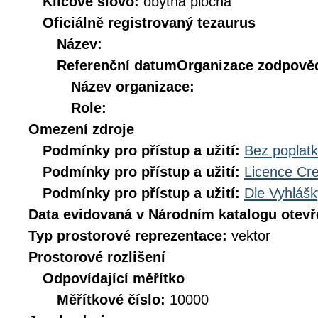
Klíčové slovo:
obytná plocha
Oficiálně registrovaný tezaurus
Název:
Referenční datum
Organizace zodpověd
Název organizace:
Role:
Omezení zdroje
Podmínky pro přístup a užití:
Bez poplat
Podmínky pro přístup a užití:
Licence Cr
Podmínky pro přístup a užití:
Dle Vyhlášk
Data evidovaná v Národním katalogu otev
Typ prostorové reprezentace:
vektor
Prostorové rozlišení
Odpovídající měřítko
Měřítkové číslo:
10000