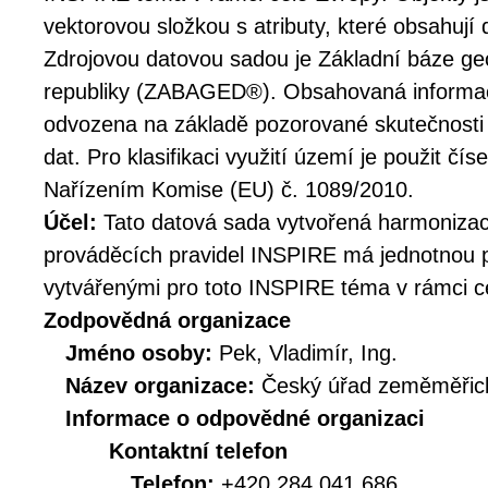
vektorovou složkou s atributy, které obsahují 
Zdrojovou datovou sadou je Základní báze ge
republiky (ZABAGED®). Obsahovaná informace
odvozena na základě pozorované skutečnosti
dat. Pro klasifikaci využití území je použit č
Nařízením Komise (EU) č. 1089/2010.
Účel:
Tato datová sada vytvořená harmoniz
prováděcích pravidel INSPIRE má jednotnou p
vytvářenými pro toto INSPIRE téma v rámci c
Zodpovědná organizace
Jméno osoby:
Pek, Vladimír, Ing.
Název organizace:
Český úřad zeměměřick
Informace o odpovědné organizaci
Kontaktní telefon
Telefon:
+420 284 041 686