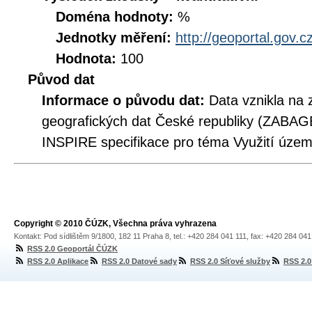
Doména hodnoty:
%
Jednotky měření:
http://geoportal.gov.c
Hodnota:
100
Původ dat
Informace o původu dat:
Data vznikla na 
geografických dat České republiky (ZABAG
INSPIRE specifikace pro téma Využití územ
Copyright © 2010 ČÚZK, Všechna práva vyhrazena
Kontakt: Pod sídlištěm 9/1800, 182 11 Praha 8, tel.: +420 284 041 111, fax: +420 284 04
RSS 2.0 Geoportál ČÚZK
RSS 2.0 Aplikace
RSS 2.0 Datové sady
RSS 2.0 Síťové služby
RSS 2.0