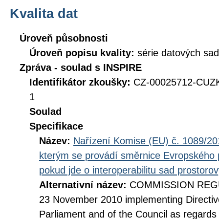
Kvalita dat
Úroveň působnosti
Úroveň popisu kvality:
série datových sad
Zpráva - soulad s INSPIRE
Identifikátor zkoušky:
CZ-00025712-CUZK
1
Soulad
Specifikace
Název:
Nařízení Komise (EU) č. 1089/201
kterým se provádí směrnice Evropského 
pokud jde o interoperabilitu sad prostoro
Alternativní název:
COMMISSION REGUL
23 November 2010 implementing Directiv
Parliament and of the Council as regards i