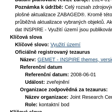
Poznámka k údržbě:
Celý rozsah zdrojovýc
plošné aktualizace ZABAGED®. Kromě této 
průběžná aktualizace vybraných objektů. A
dat INSPIRE - Využití území jsou publikován
Klíčová slova
Klíčové slovo:
Využití území
Oficiálně registrovaný tezaurus
Název:
GEMET - INSPIRE themes, versi
Referenční datum
Referenční datum:
2008-06-01
Událost:
zveřejnění
Organizace zodpovědná za tezaurus:
Název organizace:
Joint Research Ce
Role:
kontaktní bod