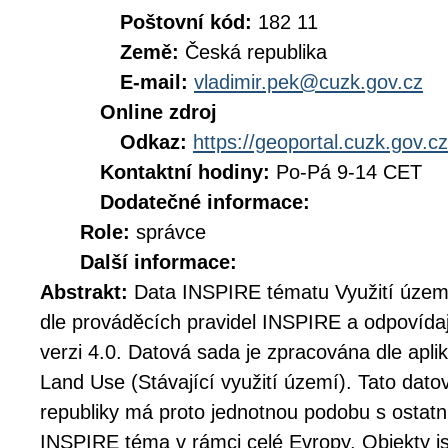
Poštovní kód:
182 11
Země:
Česká republika
E-mail:
vladimir.pek@cuzk.gov.cz
Online zdroj
Odkaz:
https://geoportal.cuzk.gov.cz
Kontaktní hodiny:
Po-Pá 9-14 CET
Dodatečné informace:
Role:
správce
Další informace:
Abstrakt:
Data INSPIRE tématu Využití územ
dle prováděcích pravidel INSPIRE a odpovíd
verzi 4.0. Datová sada je zpracována dle apl
Land Use (Stávající využití území). Tato dat
republiky má proto jednotnou podobu s ostatn
INSPIRE téma v rámci celé Evropy. Objekty j