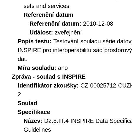
sets and services
Referenční datum
Referenční datum:
2010-12-08
Událost:
zveřejnění
Popis testu:
Testování souladu série datov
INSPIRE pro interoperabilitu sad prostorov
dat.
Míra souladu:
ano
Zpráva - soulad s INSPIRE
Identifikátor zkoušky:
CZ-00025712-CUZK
2
Soulad
Specifikace
Název:
D2.8.III.4 INSPIRE Data Specific
Guidelines