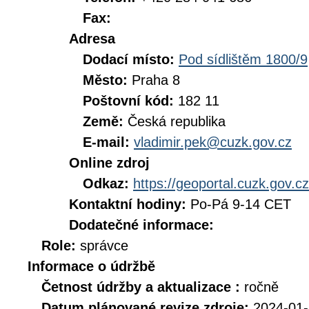
Fax:
Adresa
Dodací místo:
Pod sídlištěm 1800/9
Město:
Praha 8
Poštovní kód:
182 11
Země:
Česká republika
E-mail:
vladimir.pek@cuzk.gov.cz
Online zdroj
Odkaz:
https://geoportal.cuzk.gov.cz
Kontaktní hodiny:
Po-Pá 9-14 CET
Dodatečné informace:
Role:
správce
Informace o údržbě
Četnost údržby a aktualizace :
ročně
Datum plánované revize zdroje:
2024-01