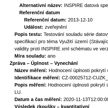
Alternativní název:
INSPIRE datová spec
Referenční datum
Referenční datum:
2013-12-10
Událost:
zveřejnění
Popis testu:
Testování souladu série dato
specifikací pro téma Využití území (Stávajíc
validity proti INSPIRE xml schématu ve verz
Míra souladu:
ano
Zpráva – Úplnost – Vynechání
Název měření:
Hodnocení úplnosti pokrytí
Identifikace měření:
CZ-00025712-CUZK_
Popis měření:
Hodnocení úplnosti pokrytí
LU.
Datum a čas měření:
2020-11-13T12:00:0
Výsledek zkoušky – kvantitativní