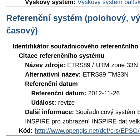
Výškový systém:
Výškový systém baltsk
Referenční systém (polohový, v
časový)
Identifikátor souřadnicového referenčníh
Citace referenčního systému
Název zdroje:
ETRS89 / UTM zone 33N 
Alternativní název:
ETRS89-TM33N
Referenční datum
Referenční datum:
2012-11-26
Událost:
revize
Další informace:
Souřadnicový systém 
INSPIRE pro zobrazení INSPIRE dat velk
Kód:
http://www.opengis.net/def/crs/EPSG