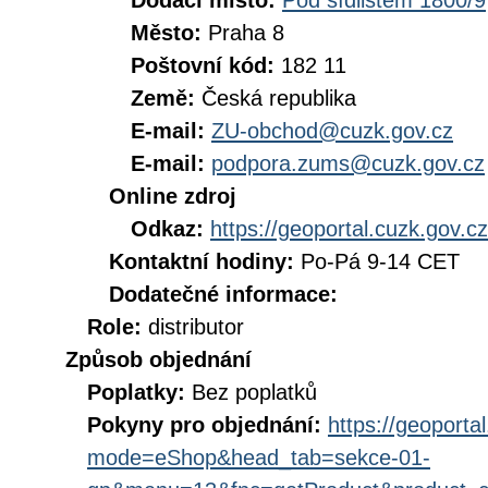
Dodací místo:
Pod sídlištěm 1800/9
Město:
Praha 8
Poštovní kód:
182 11
Země:
Česká republika
E-mail:
ZU-obchod@cuzk.gov.cz
E-mail:
podpora.zums@cuzk.gov.cz
Online zdroj
Odkaz:
https://geoportal.cuzk.gov.cz
Kontaktní hodiny:
Po-Pá 9-14 CET
Dodatečné informace:
Role:
distributor
Způsob objednání
Poplatky:
Bez poplatků
Pokyny pro objednání:
https://geoporta
mode=eShop&head_tab=sekce-01-