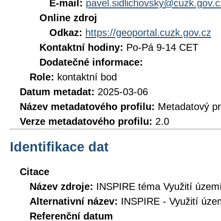
E-mail:
pavel.sidlichovsky@cuzk.gov.c
Online zdroj
Odkaz:
https://geoportal.cuzk.gov.cz
Kontaktní hodiny:
Po-Pá 9-14 CET
Dodatečné informace:
Role:
kontaktní bod
Datum metadat:
2025-03-06
Název metadatového profilu:
Metadatový pr
Verze metadatového profilu:
2.0
Identifikace dat
Citace
Název zdroje:
INSPIRE téma Využití území
Alternativní název:
INSPIRE - Využití úze
Referenční datum