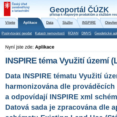
Geoportál ČÚZK
přístup k mapovým produktům a službám res
Vítejte
Aplikace
Data
Služby
INSPIRE
Otevřen
Poskytování geodat
Katastr nemovitostí
RÚIAN
DMVS
Geodetické ap
Nyní jste zde:
Aplikace
INSPIRE téma Využití území (
Data INSPIRE tématu Využití úze
harmonizována dle prováděcích 
a odpovídají INSPIRE xml schéma
Datová sada je zpracována dle a