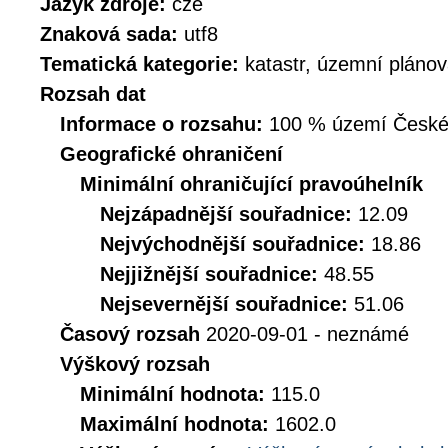
Jazyk zdroje:
cze
Znaková sada:
utf8
Tematická kategorie:
katastr, územní plánov
Rozsah dat
Informace o rozsahu:
100 % území České r
Geografické ohraničení
Minimální ohraničující pravoúhelník
Nejzápadnější souřadnice:
12.09
Nejvýchodnější souřadnice:
18.86
Nejjižnější souřadnice:
48.55
Nejsevernější souřadnice:
51.06
Časový rozsah
2020-09-01 - neznámé
Výškový rozsah
Minimální hodnota:
115.0
Maximální hodnota:
1602.0