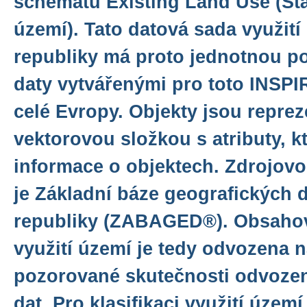
schématu Existing Land Use (Stáv
území). Tato datová sada využit
republiky má proto jednotnou p
daty vytvářenými pro toto INSPI
celé Evropy. Objekty jsou repre
vektorovou složkou s atributy, k
informace o objektech. Zdrojov
je Základní báze geografických 
republiky (ZABAGED®). Obsahov
využití území je tedy odvozena 
pozorované skutečnosti odvozen
dat. Pro klasifikaci využití území