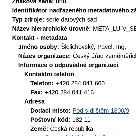
Znaková sada:
utf8
Identifikátor nadřazeného metadatového 
Typ zdroje:
série datových sad
Název hierarchické úrovně:
META_LU-V_S
Kontakt - metadata
Jméno osoby:
Šidlichovský, Pavel, Ing.
Název organizace:
Český úřad zeměměřick
Informace o odpovědné organizaci
Kontaktní telefon
Telefon:
+420 284 041 660
Fax:
+420 284 041 416
Adresa
Dodací místo:
Pod sídlištěm 1800/9
Poštovní kód:
182 11
Země:
Česká republika