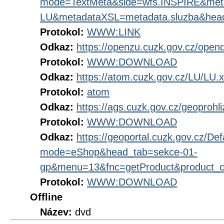
mode=TextMeta&side=wfs.INSPIRE&me
LU&metadataXSL=metadata.sluzba&hea
Protokol:
WWW:LINK
Odkaz:
https://openzu.cuzk.gov.cz/open
Protokol:
WWW:DOWNLOAD
Odkaz:
https://atom.cuzk.gov.cz/LU/LU.
Protokol:
atom
Odkaz:
https://ags.cuzk.gov.cz/geoprohl
Protokol:
WWW:DOWNLOAD
Odkaz:
https://geoportal.cuzk.gov.cz/Def
mode=eShop&head_tab=sekce-01-
gp&menu=13&fnc=getProduct&product_
Protokol:
WWW:DOWNLOAD
Offline
Název:
dvd