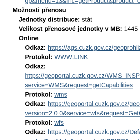
gp&menu=13&fnc=getProduct&product_
Možnosti přenosu
Jednotky distribuce:
stát
Velikost přenosové jednotky v MB:
1445
Online
Odkaz:
https://ags.cuzk.gov.cz/geoprohl
Protokol:
WWW:LINK
Odkaz:
https://geoportal.cuzk.gov.cz/WMS_IN
service=WMS&request=getCapabilities
Protokol:
wms
Odkaz:
https://geoportal.cuzk.gov.cz/geo
version=2.0.0&service=wfs&request=GetC
Protokol:
wfs
Odkaz:
https://geoportal.cuzk.gov.cz/Def