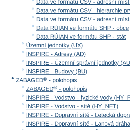
Data ve formátu CSV - adresní místa
Data ve formátu CSV - hierarchie prv
Data ve formátu CSV - adresní místa
Data RÚIAN ve formátu SHP - obce
Data RÚIAN ve formátu SHP - stát
Územní jednotky (UX)
INSPIRE - Adresy (AD)
INSPIRE - Územní správní jednotky (AU
INSPIRE - Budovy (BU)
®
ZABAGED
- polohopis
®
ZABAGED
- polohopis
INSPIRE - Vodstvo - fyzické vody (HY_
INSPIRE - Vodstvo - sítě (HY_NET)
INSPIRE - Dopravní sítě - Letecká dop
INSPIRE - Dopravní sítě - Lanová drá