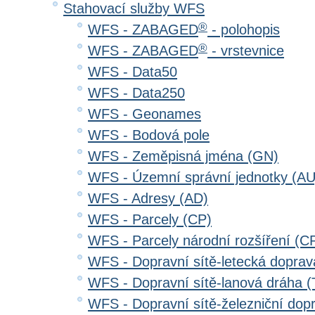
Stahovací služby WFS
®
WFS - ZABAGED
- polohopis
®
WFS - ZABAGED
- vrstevnice
WFS - Data50
WFS - Data250
WFS - Geonames
WFS - Bodová pole
WFS - Zeměpisná jména (GN)
WFS - Územní správní jednotky (AU
WFS - Adresy (AD)
WFS - Parcely (CP)
WFS - Parcely národní rozšíření (C
WFS - Dopravní sítě-letecká dopra
WFS - Dopravní sítě-lanová dráha
WFS - Dopravní sítě-železniční do