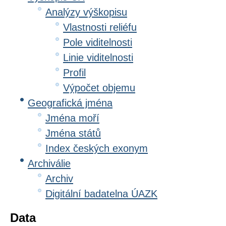
Analýzy výškopisu
Vlastnosti reliéfu
Pole viditelnosti
Linie viditelnosti
Profil
Výpočet objemu
Geografická jména
Jména moří
Jména států
Index českých exonym
Archiválie
Archiv
Digitální badatelna ÚAZK
Data