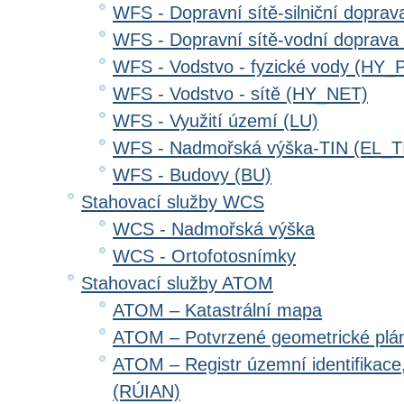
WFS - Dopravní sítě-silniční dopr
WFS - Dopravní sítě-vodní doprav
WFS - Vodstvo - fyzické vody (HY_
WFS - Vodstvo - sítě (HY_NET)
WFS - Využití území (LU)
WFS - Nadmořská výška-TIN (EL_T
WFS - Budovy (BU)
Stahovací služby WCS
WCS - Nadmořská výška
WCS - Ortofotosnímky
Stahovací služby ATOM
ATOM – Katastrální mapa
ATOM – Potvrzené geometrické plá
ATOM – Registr územní identifikace
(RÚIAN)