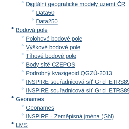
Digitální geografické modely území ČR
Data50
Data250
Bodová pole
Polohové bodové pole
Výškové bodové pole
Tíhové bodové pole
Body sítě CZEPOS
Podrobný kvazigeoid QGZÚ-2013
INSPIRE souřadnicová síť Grid_ETRS8
INSPIRE souřadnicová síť Grid_ETRS
Geonames
Geonames
INSPIRE - Zeměpisná jména (GN)
LMS