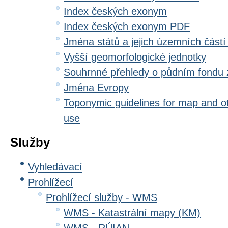
Index českých exonym
Index českých exonym PDF
Jména států a jejich územních částí
Vyšší geomorfologické jednotky
Souhrnné přehledy o půdním fondu
Jména Evropy
Toponymic guidelines for map and oth
use
Služby
Vyhledávací
Prohlížecí
Prohlížecí služby - WMS
WMS - Katastrální mapy (KM)