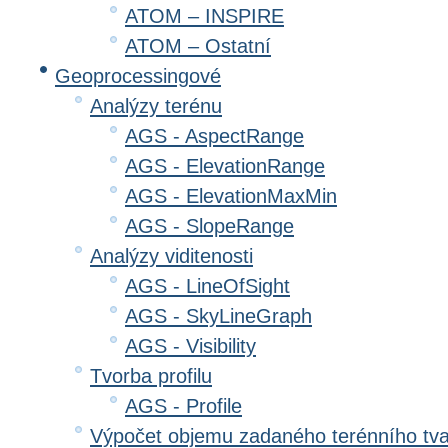
ATOM – INSPIRE
ATOM – Ostatní
Geoprocessingové
Analýzy terénu
AGS - AspectRange
AGS - ElevationRange
AGS - ElevationMaxMin
AGS - SlopeRange
Analýzy viditenosti
AGS - LineOfSight
AGS - SkyLineGraph
AGS - Visibility
Tvorba profilu
AGS - Profile
Výpočet objemu zadaného terénního tv