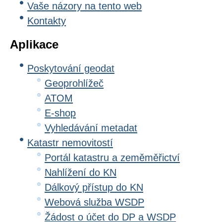
Vaše názory na tento web
Kontakty
Aplikace
Poskytování geodat
Geoprohlížeč
ATOM
E-shop
Vyhledávání metadat
Katastr nemovitostí
Portál katastru a zeměměřictví
Nahlížení do KN
Dálkový přístup do KN
Webová služba WSDP
Žádost o účet do DP a WSDP