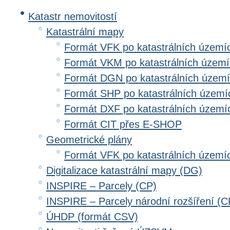
Katastr nemovitostí
Katastrální mapy
Formát VFK po katastrálních území
Formát VKM po katastrálních územ
Formát DGN po katastrálních územ
Formát SHP po katastrálních území
Formát DXF po katastrálních území
Formát CIT přes E-SHOP
Geometrické plány
Formát VFK po katastrálních území
Digitalizace katastrální mapy (DG)
INSPIRE – Parcely (CP)
INSPIRE – Parcely národní rozšíření (
ÚHDP (formát CSV)