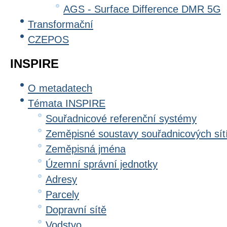
AGS - Surface Difference DMR 5G
Transformační
CZEPOS
INSPIRE
O metadatech
Témata INSPIRE
Souřadnicové referenční systémy
Zeměpisné soustavy souřadnicových sít
Zeměpisná jména
Územní správní jednotky
Adresy
Parcely
Dopravní sítě
Vodstvo