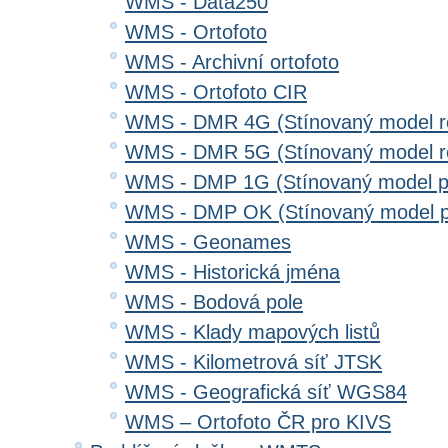
WMS - Data250
WMS - Ortofoto
WMS - Archivní ortofoto
WMS - Ortofoto CIR
WMS - DMR 4G (Stínovaný model re
WMS - DMR 5G (Stínovaný model re
WMS - DMP 1G (Stínovaný model p
WMS - DMP OK (Stínovaný model p
WMS - Geonames
WMS - Historická jména
WMS - Bodová pole
WMS - Klady mapových listů
WMS - Kilometrová síť JTSK
WMS - Geografická síť WGS84
WMS – Ortofoto ČR pro KIVS