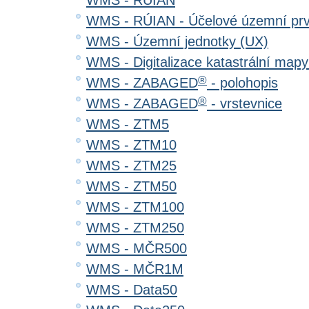
WMS - RÚIAN
WMS - RÚIAN - Účelové územní pr
WMS - Územní jednotky (UX)
WMS - Digitalizace katastrální map
®
WMS - ZABAGED
- polohopis
®
WMS - ZABAGED
- vrstevnice
WMS - ZTM5
WMS - ZTM10
WMS - ZTM25
WMS - ZTM50
WMS - ZTM100
WMS - ZTM250
WMS - MČR500
WMS - MČR1M
WMS - Data50