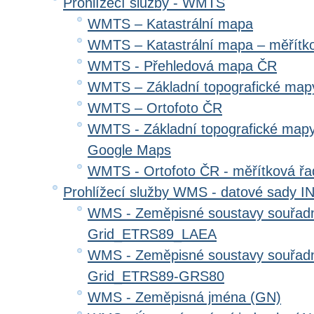
Prohlížecí služby - WMTS
WMTS – Katastrální mapa
WMTS – Katastrální mapa – měřítk
WMTS - Přehledová mapa ČR
WMTS – Základní topografické ma
WMTS – Ortofoto ČR
WMTS - Základní topografické mapy
Google Maps
WMTS - Ortofoto ČR - měřítková ř
Prohlížecí služby WMS - datové sady 
WMS - Zeměpisné soustavy souřadni
Grid_ETRS89_LAEA
WMS - Zeměpisné soustavy souřadni
Grid_ETRS89-GRS80
WMS - Zeměpisná jména (GN)