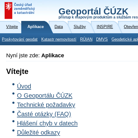
Geoportál ČÚZK
přístup k mapovým produktům a službám res
Vítejte
Aplikace
Data
Služby
INSPIRE
Otevřen
Poskytování geodat
Katastr nemovitostí
RÚIAN
DMVS
Geodetické ap
Nyní jste zde:
Aplikace
Vítejte
Úvod
O Geoportálu ČÚZK
Technické požadavky
Časté otázky (FAQ)
Hlášení chyb v datech
Důležité odkazy