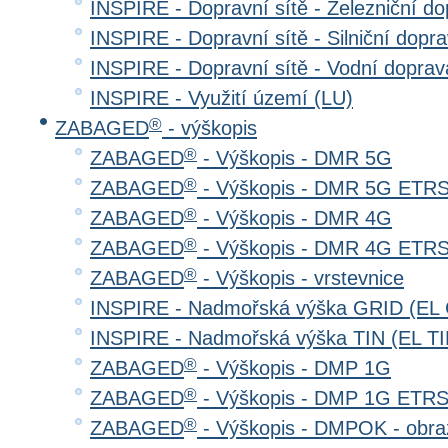
INSPIRE - Dopravní sítě - Železniční d
INSPIRE - Dopravní sítě - Silniční do
INSPIRE - Dopravní sítě - Vodní dopr
INSPIRE - Využití území (LU)
®
ZABAGED
- výškopis
®
ZABAGED
- Výškopis - DMR 5G
®
ZABAGED
- Výškopis - DMR 5G ETR
®
ZABAGED
- Výškopis - DMR 4G
®
ZABAGED
- Výškopis - DMR 4G ETR
®
ZABAGED
- Výškopis - vrstevnice
INSPIRE - Nadmořská výška GRID (EL
INSPIRE - Nadmořská výška TIN (EL TI
®
ZABAGED
- Výškopis - DMP 1G
®
ZABAGED
- Výškopis - DMP 1G ETR
®
ZABAGED
- Výškopis - DMPOK - obra