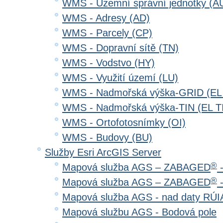
WMS - Územní správní jednotky (A
WMS - Adresy (AD)
WMS - Parcely (CP)
WMS - Dopravní sítě (TN)
WMS - Vodstvo (HY)
WMS - Využití území (LU)
WMS - Nadmořská výška-GRID (EL
WMS - Nadmořská výška-TIN (EL T
WMS - Ortofotosnímky (OI)
WMS - Budovy (BU)
Služby Esri ArcGIS Server
®
Mapová služba AGS – ZABAGED
-
®
Mapová služba AGS – ZABAGED
-
Mapová služba AGS - nad daty RÚ
Mapová službu AGS - Bodová pole